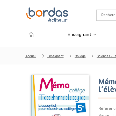
Aller au contenu principal
Enseignant
Accueil
Enseignant
Collège
Sciences - T
Mémo
l'él
Référenc
Support 