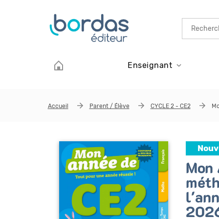
Aller au contenu principal
Enseignant
Accueil
Parent / Élève
CYCLE 2 - CE2
Mo
Nouv
Mon 
méth
l'an
2026