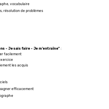
raphe, vocabulaire
s, résolution de problèmes
ns - Je sais faire - Je m'entraîne"
:
er facilement
exercice
lement les acquis
ciels
mpagner efficacement
hographe