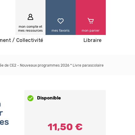
0
mon compte et
mes ressources
mes favoris
mon panier
ment / Collectivité
Libraire
nnée de CE2 - Nouveaux programmes 2026 * Livre parascolaire
Disponible
a
r
es
11,50 €