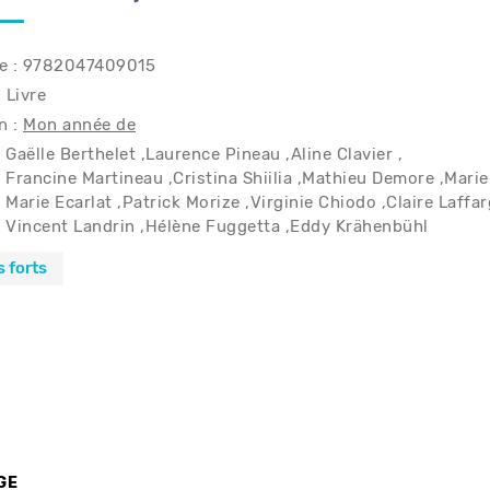
e : 9782047409015
 Livre
n :
Mon année de
Gaëlle Berthelet
Laurence Pineau
Aline Clavier
Francine Martineau
Cristina Shiilia
Mathieu Demore
Marie
Marie Ecarlat
Patrick Morize
Virginie Chiodo
Claire Laffa
Vincent Landrin
Hélène Fuggetta
Eddy Krähenbühl
s forts
GE