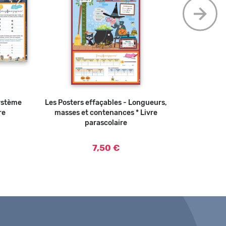
Système
 panier
Les Posters effaçables - Longueurs,
Ajouter au panier
Mon CE2 ave
re
masses et contenances * Livre
jeux pour s
parascolaire
tout le pro
7,50 €