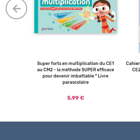
e avec les
er au panier
Super forts en multiplication du CE1
Ajouter au panier
Cahier
 * Livre
au CM2 - la méthode SUPER efficace
CE2
pour devenir imbattable * Livre
parascolaire
5,99 €