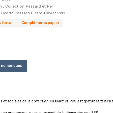
n : Collection Passard et Perl
Cédric Passard
Pierre-Olivier Perl
s forts
Compléments papier
s numériques
s et sociales de la
collection Passard et Perl
est gratuit et téléc
uveau programme, dans le respect de la démarche des SES.