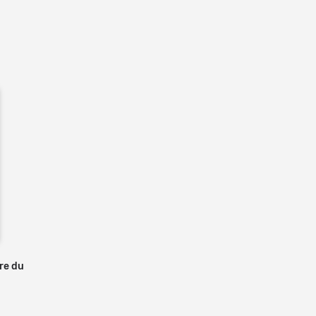
s
vre du
 panier