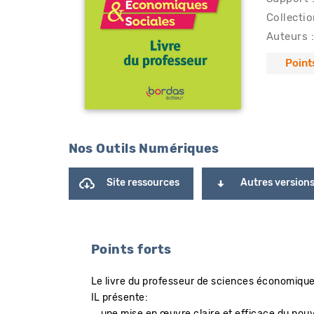
Collectio
Auteurs :
Point
Nos Outils Numériques
Site ressources
Autres version
Points forts
Le livre du professeur de sciences économique
IL présente:
une mise en œuvre claire et efficace du no