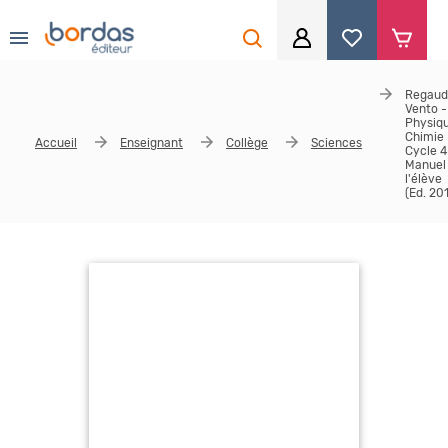
0
Aller au contenu principal
Regaud
Je me connecte
Vento -
Physiq
Chimie
Identifiant
*
Accueil
Enseignant
Collège
Sciences
Cycle 4
Manuel
l'élève
(Ed. 20
Mot de passe
*
Se souvenir de moi
Mot de passe ou identifiant oublié