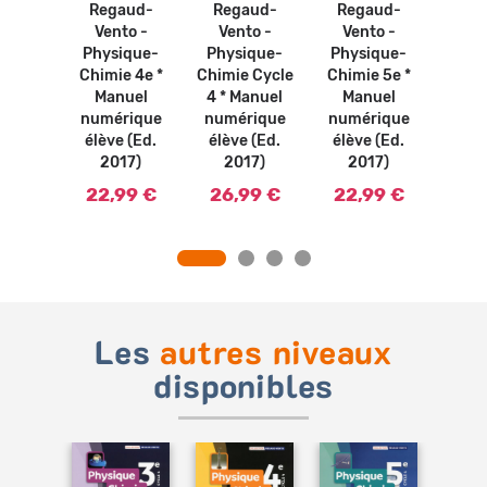
gnant
Regaud-
Regaud-
Regaud-
Re
2017)
Vento -
Vento -
Vento -
Ve
Physique-
Physique-
Physique-
Phy
Chimie 4e *
Chimie Cycle
Chimie 5e *
Chimi
Manuel
4 * Manuel
Manuel
4 * 
numérique
numérique
numérique
num
élève (Ed.
élève (Ed.
élève (Ed.
élèv
2017)
2017)
2017)
2
22,99 €
26,99 €
22,99 €
8,
Les
autres niveaux
disponibles