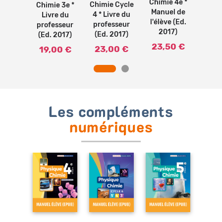
Chim
e 5e *
Chimie 4e *
Chimie Cycle
Chimie 3e *
Man
el de
Manuel de
4 * Livre du
Livre du
l'élè
e (Ed.
l'élève (Ed.
professeur
professeur
2
17)
2017)
(Ed. 2017)
(Ed. 2017)
23
50 €
23,50 €
23,00 €
19,00 €
Les compléments
numériques
aud-
to -
ique-
e 5e *
uel
rique