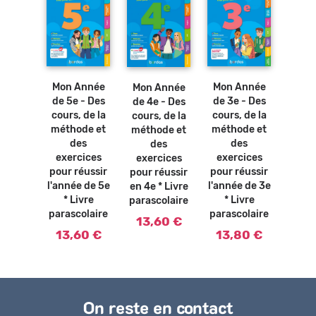
Ajouter
Ajouter
au
au
panier
panier
Mon Année
Mon Année
Mon Année
de 5e - Des
de 3e - Des
de 4e - Des
cours, de la
cours, de la
cours, de la
méthode et
méthode et
méthode et
des
des
des
exercices
exercices
exercices
pour réussir
pour réussir
pour réussir
l'année de 5e
l'année de 3e
en 4e * Livre
* Livre
* Livre
parascolaire
parascolaire
parascolaire
13,60 €
13,60 €
13,80 €
On reste en contact