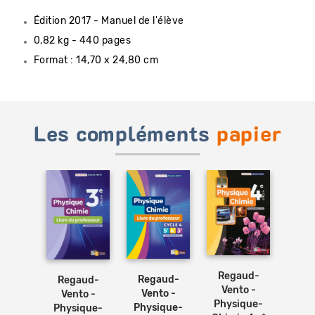
Édition 2017 - Manuel de l'élève
0,82 kg - 440 pages
Format : 14,70 x 24,80 cm
Les compléments
papier
Ajouter
Ajouter
au
au
panier
panier
Re
aud-
Regaud-
Regaud-
Regaud-
Ve
to -
Vento -
Vento -
Vento -
Phy
ique-
Physique-
Physique-
Physique-