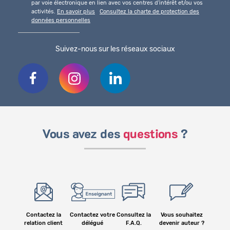
par voie électronique en lien avec vos centres d'intérêt et/ou vos
activités.
En savoir plus
Consultez la charte de protection des
données personnelles
Suivez-nous sur les réseaux sociaux
Vous avez des
questions
?
Contactez la
Contactez votre
Consultez la
Vous souhaitez
relation client
délégué
F.A.Q.
devenir auteur ?