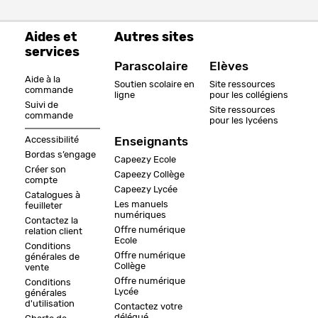
Aides et
Autres sites
services
Parascolaire
Elèves
Aide à la
Soutien scolaire en
Site ressources
commande
ligne
pour les collégiens
Suivi de
Site ressources
commande
pour les lycéens
Accessibilité
Enseignants
Bordas s’engage
Capeezy Ecole
Créer son
Capeezy Collège
compte
Capeezy Lycée
Catalogues à
Les manuels
feuilleter
numériques
Contactez la
Offre numérique
relation client
Ecole
Conditions
Offre numérique
générales de
Collège
vente
Offre numérique
Conditions
Lycée
générales
d'utilisation
Contactez votre
délégué