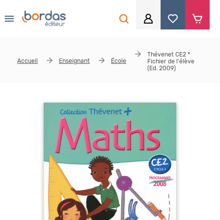
0
Aller au contenu principal
Je me connecte
Thévenet CE2 *
Accueil
Enseignant
École
Fichier de l'élève
Identifiant
*
(Ed. 2009)
Mot de passe
*
Se souvenir de moi
Mot de passe ou identifiant oublié