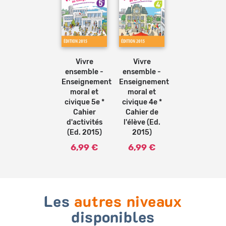
Ajouter
au
panier
Vivre
Vivre
ensemble -
ensemble -
Enseignement
Enseignement
moral et
moral et
civique 5e *
civique 4e *
Cahier
Cahier de
d'activités
l'élève (Ed.
(Ed. 2015)
2015)
6,99 €
6,99 €
Les
autres niveaux
disponibles