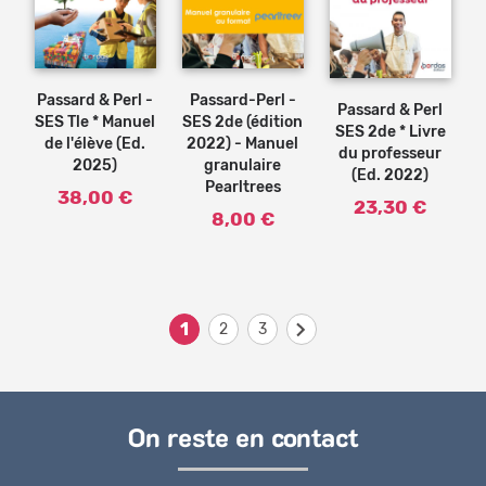
Ajouter
Ajouter
au
au
panier
panier
Passard & Perl -
Passard-Perl -
Passard & Perl
SES Tle * Manuel
SES 2de (édition
SES 2de * Livre
de l'élève (Ed.
2022) - Manuel
du professeur
2025)
granulaire
(Ed. 2022)
Pearltrees
38,00 €
23,30 €
8,00 €
1
Pages
2
3
On reste en contact