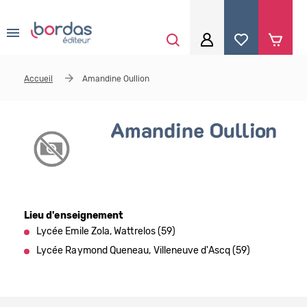
0
Aller au contenu principal
Accueil
Amandine Oullion
Je me connecte
Identifiant
*
Amandine Oullion
Mot de passe
*
Lieu d'enseignement
Lycée Emile Zola, Wattrelos (59)
Se souvenir de moi
Lycée Raymond Queneau, Villeneuve d'Ascq (59)
Mot de passe ou identifiant oublié