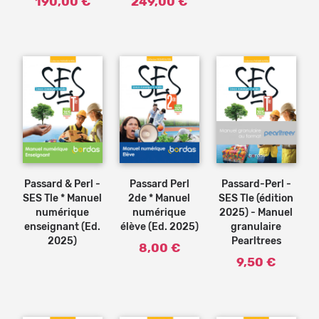
190,00 €
249,00 €
Ajouter
au
panier
Passard & Perl -
Passard Perl
Passard-Perl -
SES Tle * Manuel
2de * Manuel
SES Tle (édition
numérique
numérique
2025) - Manuel
enseignant (Ed.
élève (Ed. 2025)
granulaire
2025)
Pearltrees
8,00 €
9,50 €