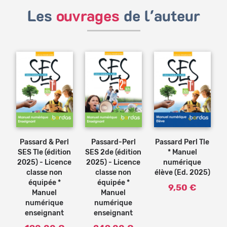
Les
ouvrages
de l'auteur
Bénéficiez de tarifs préférentiels
Téléchargez des ressources gratuites
Recevez des informations sur nos nouveautés
Ajouter
au
panier
Passard & Perl
Passard-Perl
Passard Perl Tle
SES Tle (édition
SES 2de (édition
* Manuel
2025) - Licence
2025) - Licence
numérique
classe non
classe non
élève (Ed. 2025)
équipée *
équipée *
9,50 €
Manuel
Manuel
numérique
numérique
enseignant
enseignant