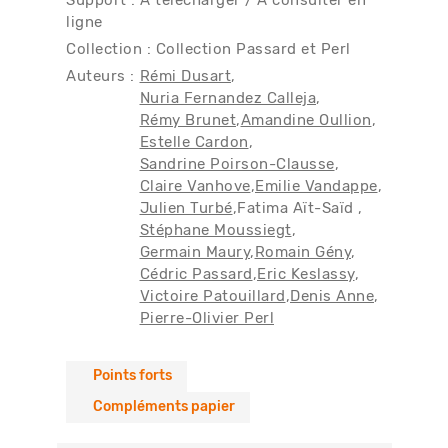
Support : A télécharger / A consulter en
ligne
Collection : Collection Passard et Perl
Auteurs :
Rémi Dusart
Nuria Fernandez Calleja
Rémy Brunet
Amandine Oullion
Estelle Cardon
Sandrine Poirson-Clausse
Claire Vanhove
Emilie Vandappe
Julien Turbé
Fatima Aït-Saïd
Stéphane Moussiegt
Germain Maury
Romain Gény
Cédric Passard
Eric Keslassy
Victoire Patouillard
Denis Anne
Pierre-Olivier Perl
Points forts
Compléments papier