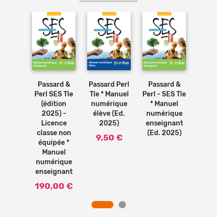
Ajouter
au
panier
ard &
Passard &
Passard Perl
Passard &
Passa
S Tle *
Perl SES Tle
Tle * Manuel
Perl - SES Tle
-SES
uel
(édition
numérique
* Manuel
Ma
rique
2025) -
élève (Ed.
numérique
gran
gnant
Licence
2025)
enseignant
Pear
2020)
classe non
(Ed. 2025)
(Ed.
9,50 €
équipée *
9,
Manuel
numérique
enseignant
190,00 €