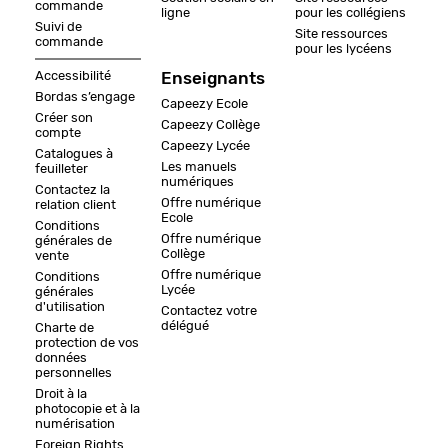
commande
ligne
pour les collégiens
Suivi de
Site ressources
commande
pour les lycéens
Accessibilité
Enseignants
Bordas s’engage
Capeezy Ecole
Créer son
Capeezy Collège
compte
Capeezy Lycée
Catalogues à
Les manuels
feuilleter
numériques
Contactez la
Offre numérique
relation client
Ecole
Conditions
Offre numérique
générales de
Collège
vente
Offre numérique
Conditions
Lycée
générales
d'utilisation
Contactez votre
délégué
Charte de
protection de vos
données
personnelles
Droit à la
photocopie et à la
numérisation
Foreign Rights