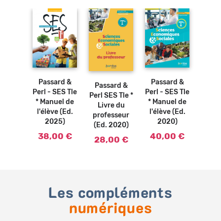
Ajouter
Ajouter
Ajouter
au
au
au
panier
panier
panier
Passard &
Passard &
Passard &
Perl - SES Tle
Perl - SES Tle
Perl SES Tle *
* Manuel de
* Manuel de
Livre du
l'élève (Ed.
l'élève (Ed.
professeur
2025)
2020)
(Ed. 2020)
38,00 €
40,00 €
28,00 €
Les compléments
numériques