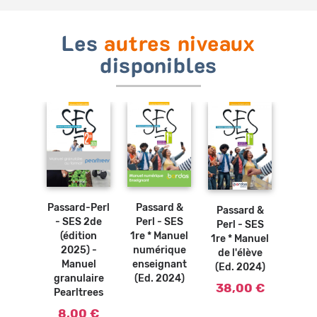
Les
autres niveaux
disponibles
Ajouter
Ajouter
au
au
panier
panier
Passard-Perl
Passard &
Passa
Passard &
ard &
- SES 2de
Perl - SES
1re *
Perl - SES
- SES
(édition
1re * Manuel
num
1re * Manuel
Manuel
2025) -
numérique
élèv
de l'élève
élève
Manuel
enseignant
2
(Ed. 2024)
2019)
granulaire
(Ed. 2024)
9,
38,00 €
90 €
Pearltrees
8,00 €