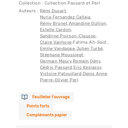
Collection : Collection Passard et Perl
Auteurs :
Rémi Dusart
Nuria Fernandez Calleja
Rémy Brunet
Amandine Oullion
Estelle Cardon
Sandrine Poirson-Clausse
Claire Vanhove
Fatima Aït-Saïd
Emilie Vandappe
Julien Turbé
Stéphane Moussiegt
Germain Maury
Romain Gény
Cédric Passard
Eric Keslassy
Victoire Patouillard
Denis Anne
Pierre-Olivier Perl
Feuilleter l'ouvrage
Points forts
Compléments papier