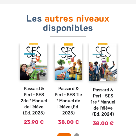
Les
autres niveaux
disponibles
Ajouter
Ajouter
Ajouter
Ajouter
au
au
au
au
panier
panier
panier
panier
Passard &
Passard &
Pas
Passard &
ard &
Perl - SES
Perl - SES Tle
Perl
Perl - SES
- SES
2de * Manuel
* Manuel de
2de *
1re * Manuel
Manuel
de l'élève
l'élève (Ed.
de l
de l'élève
élève
(Ed. 2025)
2025)
(Ed.
(Ed. 2024)
2019)
23,90 €
38,00 €
23
38,00 €
90 €