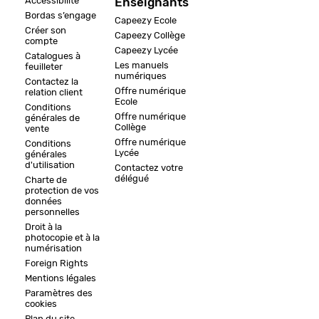
Accessibilité
Enseignants
Bordas s’engage
Capeezy Ecole
Créer son
Capeezy Collège
compte
Capeezy Lycée
Catalogues à
Les manuels
feuilleter
numériques
Contactez la
Offre numérique
relation client
Ecole
Conditions
Offre numérique
générales de
Collège
vente
Offre numérique
Conditions
Lycée
générales
d'utilisation
Contactez votre
délégué
Charte de
protection de vos
données
personnelles
Droit à la
photocopie et à la
numérisation
Foreign Rights
Mentions légales
Paramètres des
cookies