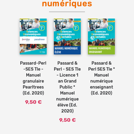
numériques
Ajouter
au
panier
Passard-Perl
Passard &
Passard &
-SES Tle -
Perl - SES Tle
Perl SES Tle *
Manuel
- Licence 1
Manuel
granulaire
an Grand
numérique
Pearltrees
Public *
enseignant
(Ed. 2020)
Manuel
(Ed. 2020)
numérique
9,50 €
élève (Ed.
2020)
9,50 €