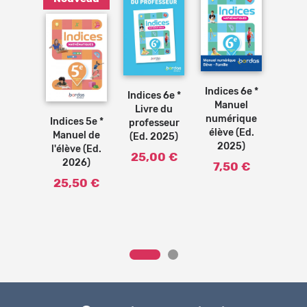
Bénéficiez de tarifs préférentiels
Ajouter
Ajouter
au
au
Téléchargez des ressources gratuites
panier
panier
Indices 6e *
Indic
Ajouter
Indices 6e *
s 5e *
Recevez des informations sur nos nouveautés
au
Manuel
Manu
panier
Livre du
e du
numérique
l'élè
Indices 5e *
professeur
sseur
élève (Ed.
20
Manuel de
(Ed. 2025)
2026)
2025)
l'élève (Ed.
25,
25,00 €
00 €
2026)
7,50 €
25,50 €