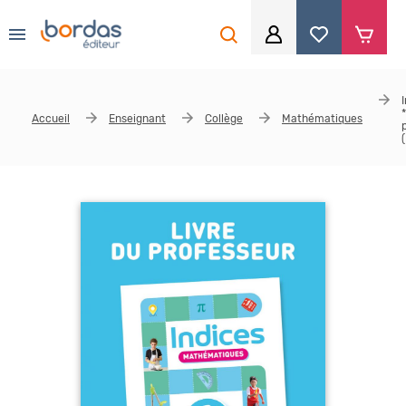
0
Aller au contenu principal
Je me connecte
Accueil
Enseignant
Collège
Mathématiques
Identifiant
*
Mot de passe
*
Se souvenir de moi
Mot de passe ou identifiant oublié