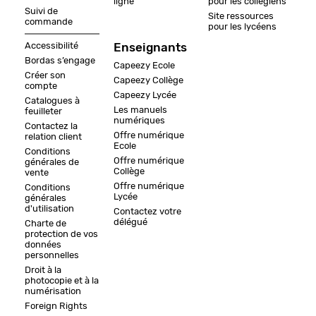
ligne
pour les collégiens
Suivi de
Site ressources
commande
pour les lycéens
Accessibilité
Enseignants
Bordas s’engage
Capeezy Ecole
Créer son
Capeezy Collège
compte
Capeezy Lycée
Catalogues à
Les manuels
feuilleter
numériques
Contactez la
Offre numérique
relation client
Ecole
Conditions
Offre numérique
générales de
Collège
vente
Offre numérique
Conditions
Lycée
générales
d'utilisation
Contactez votre
délégué
Charte de
protection de vos
données
personnelles
Droit à la
photocopie et à la
numérisation
Foreign Rights