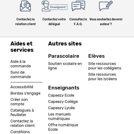
Contactez la
Contactez votre
Consultez la
Vous souhaitez devenir
relation client
délégué
F.A.Q.
auteur ?
Aides et
Autres sites
services
Parascolaire
Elèves
Aide à la
Soutien scolaire en
Site ressources
commande
ligne
pour les collégiens
Suivi de
Site ressources
commande
pour les lycéens
Accessibilité
Enseignants
Bordas s’engage
Capeezy Ecole
Créer son
Capeezy Collège
compte
Capeezy Lycée
Catalogues à
Les manuels
feuilleter
numériques
Contactez la
Offre numérique
relation client
Ecole
Conditions