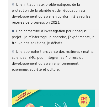
Une initiation aux problématiques de la
protection de la planète et de l’éducation au
développement durable, en conformité avec les
Bénéficiez de tarifs préférentiels
repères de progression 2023.
Téléchargez des ressources gratuites
Une démarche d’investigation pour chaque
Recevez des informations sur nos nouveautés
projet : je m’interroge, je cherche, j’expérimente, je
trouve des solutions, je débats.
Une approche transverse des matières : maths,
sciences, EMC, pour intégrer les 4 piliers du
développement durable : environnement,
économie, société et culture.