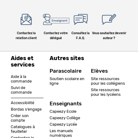
Contactez la
Contactez votre
Consultez la
Vous souhaitez devenir
relation client
délégué
F.A.Q.
auteur ?
Aides et
Autres sites
services
Parascolaire
Elèves
Aide à la
Soutien scolaire en
Site ressources
commande
ligne
pour les collégiens
Suivi de
Site ressources
commande
pour les lycéens
Accessibilité
Enseignants
Bordas s’engage
Capeezy Ecole
Créer son
Capeezy Collège
compte
Capeezy Lycée
Catalogues à
Les manuels
feuilleter
numériques