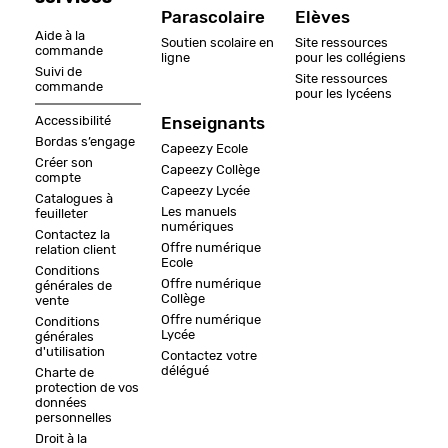
Parascolaire
Elèves
Aide à la
Soutien scolaire en
Site ressources
commande
ligne
pour les collégiens
Suivi de
Site ressources
commande
pour les lycéens
Accessibilité
Enseignants
Bordas s’engage
Capeezy Ecole
Créer son
Capeezy Collège
compte
Capeezy Lycée
Catalogues à
Les manuels
feuilleter
numériques
Contactez la
Offre numérique
relation client
Ecole
Conditions
Offre numérique
générales de
Collège
vente
Offre numérique
Conditions
Lycée
générales
d'utilisation
Contactez votre
délégué
Charte de
protection de vos
données
personnelles
Droit à la