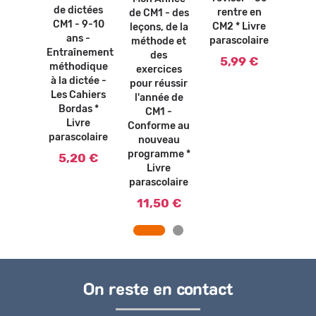
CM2 
AS -
de dictées
rentre en
de CM1 - des
paras
 ans *
CM1 - 9-10
CM2 * Livre
leçons, de la
vre
6,
ans -
parascolaire
méthode et
olaire
Entraînement
des
5,99 €
0 €
méthodique
exercices
à la dictée -
pour réussir
Les Cahiers
l'année de
Bordas *
CM1 -
Livre
Conforme au
parascolaire
nouveau
programme *
5,20 €
Livre
parascolaire
11,50 €
On reste en contact