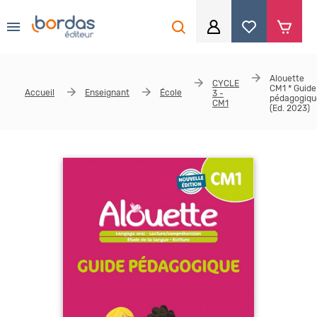
0
Aller au contenu principal
Je me connecte
Alouette
CYCLE
CM1 * Guide
Accueil
Enseignant
École
3 -
Identifiant
*
pédagogiqu
CM1
(Ed. 2023)
Mot de passe
*
Se souvenir de moi
Mot de passe ou identifiant oublié