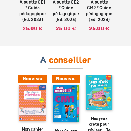
Alouette CE1
Alouette CE2
Alouette
* Guide
* Guide
CM2 * Guide
pédagogique
pédagogique
pédagogique
(Ed. 2023)
(Ed. 2023)
(Ed. 2023)
25,00 €
25,00 €
25,00 €
A
conseiller
Nouveau
Nouveau
Ajouter
Ajouter
au
au
panier
panier
Ajouter
Ajouter
Mes jeux
Com
hode
au
au
panier
d'été pour
dicté
ographe
panier
Mon cahier
réviser - Je
Mon Année