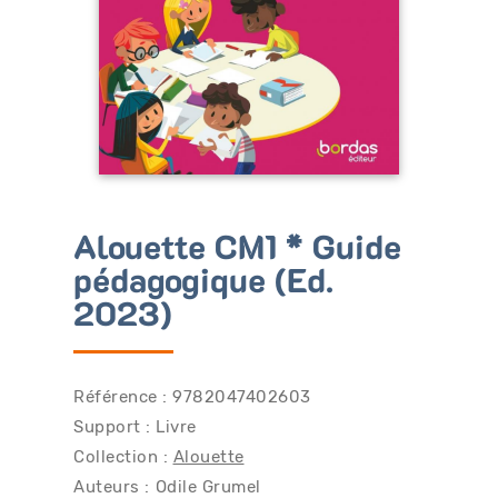
Bénéficiez de tarifs préférentiels
Téléchargez des ressources gratuites
Recevez des informations sur nos nouveautés
Alouette CM1 * Guide
pédagogique (Ed.
2023)
Référence : 9782047402603
Support : Livre
Collection :
Alouette
Auteurs :
Odile Grumel