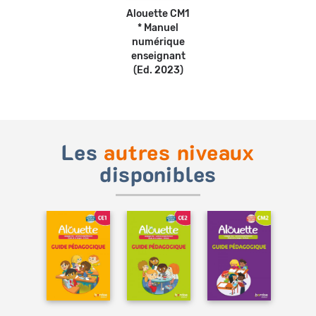
Alouette CM1
* Manuel
numérique
enseignant
(Ed. 2023)
Les
autres niveaux
disponibles
Ajouter
Ajouter
Ajouter
au
au
au
panier
panier
panier