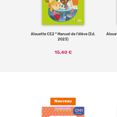
* Manuel de
Alouette CE2 * Manuel de l'élève (Ed.
Ajouter au panier
Alouet
7)
2023)
15,40 €
Nouveau