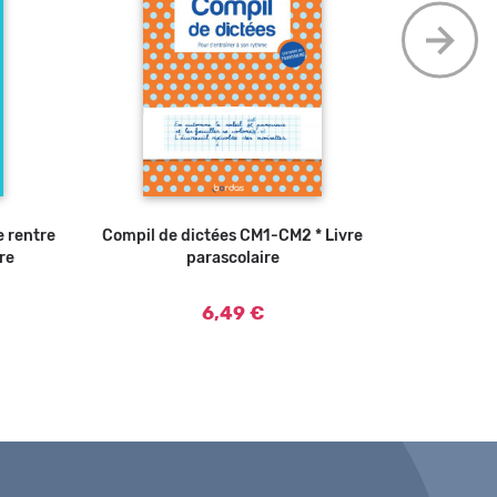
e rentre
 panier
Compil de dictées CM1-CM2 * Livre
Ajouter au panier
Les Posters
re
parascolaire
L
6,49 €