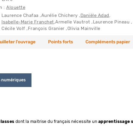
n :
Alouette
Laurence Chafaa
Aurélie Chichery
Danièle Adad
Isabelle-Marie Franchet
Armelle Vautrot
Laurence Pineau
Cécile Volf
François Granier
Olivia Mainville
uilleter l'ouvrage
Points forts
Compléments papier
s numériques
classes
dont la maitrise du français nécessite un
apprentissage 