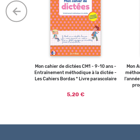
Ajouter au panier
ORDAS - Dès
er au panier
Mon cahier de dictées CM1 - 9-10 ans -
Mon An
olaire
Entraînement méthodique à la dictée -
méthod
Les Cahiers Bordas * Livre parascolaire
l'anné
pro
5,20 €