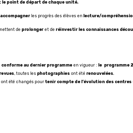
t le point de départ de chaque unité.
r
accompagner
les progrès des élèves en
lecture/compréhension
rmettent de
prolonger
et de
réinvestir les connaissances déco
e
conforme au dernier programme
en vigueur :
le programme 
revues
, toutes les
photographies
ont été
renouvelées
.
es ont été changés pour
tenir compte de l’évolution des centres