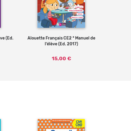
ve (Ed.
Alouette Français CE2 * Manuel de
Alouette -
l'élève (Ed. 2017)
l
15,00 €