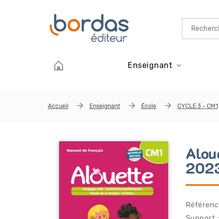
Aller au contenu principal
Enseignant
Accueil
Enseignant
École
CYCLE 3 - CM1
Alou
202
Référenc
Support :