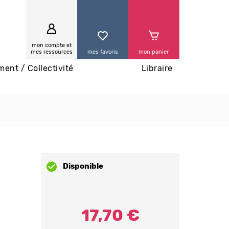
0
mon compte et
mes ressources
mes favoris
mon panier
ment / Collectivité
Libraire
.
Disponible
17,70 €