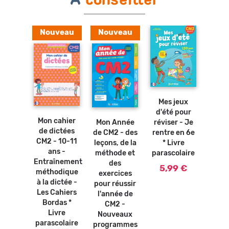
Nouveau
Nouveau
Ajouter
Ajouter
au
au
panier
panier
Ajouter
Ajouter
Mes jeux
Mes
hode
au
au
panier
d'été pour
d'ét
ographe
panier
Mon cahier
réviser - Je
révis
Mon Année
AS -
de dictées
rentre en 6e
ren
de CM2 - des
 ans *
CM2 - 10-11
* Livre
CM2 
leçons, de la
vre
ans -
parascolaire
paras
méthode et
olaire
Entraînement
des
5,99 €
5,
0 €
méthodique
exercices
à la dictée -
pour réussir
Les Cahiers
l'année de
Bordas *
CM2 -
Livre
Nouveaux
parascolaire
programmes