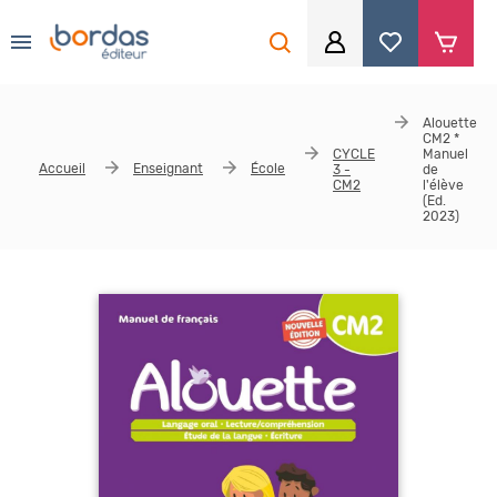
0
Aller au contenu principal
Je me connecte
Alouette
CM2 *
Identifiant
*
CYCLE
Manuel
Accueil
Enseignant
École
3 -
de
CM2
l'élève
(Ed.
2023)
Mot de passe
*
Se souvenir de moi
Mot de passe ou identifiant oublié