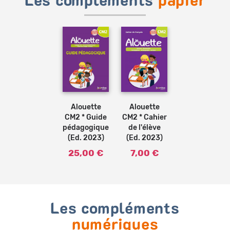
Les compléments
papier
Ajouter
Ajouter
au
au
panier
panier
Alouette
Alouette
CM2 * Guide
CM2 * Cahier
pédagogique
de l'élève
(Ed. 2023)
(Ed. 2023)
25,00 €
7,00 €
Les compléments
numériques