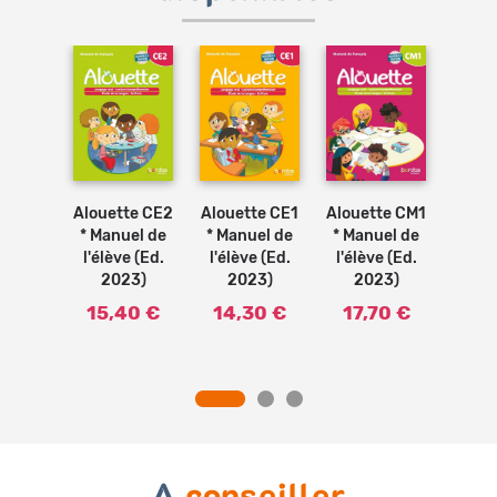
Ajouter
Ajouter
Ajouter
au
au
au
panier
panier
panier
tte -
Alo
Alouette CE1
Alouette CE2
Alouette CM1
is CE1
Franç
* Manuel de
* Manuel de
* Manuel de
uel de
* Ma
l'élève (Ed.
l'élève (Ed.
l'élève (Ed.
e (Ed.
l'élè
2023)
2023)
2023)
17)
2
14,30 €
15,40 €
17,70 €
10 €
15
A
conseiller