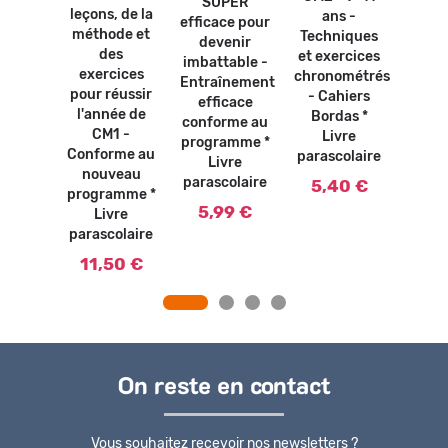
SUPER
leçons, de la
ans -
CM1 
tion *
efficace pour
méthode et
Techniques
ans 
vre
devenir
des
et exercices
co
olaire
imbattable -
exercices
chronométrés
avec
Entraînement
0 €
pour réussir
- Cahiers
exerc
efficace
l'année de
Bordas *
corr
conforme au
CM1 -
Livre
Ca
programme *
Conforme au
parascolaire
Bor
Livre
nouveau
L
parascolaire
5,40 €
programme *
paras
5,99 €
Livre
5,
parascolaire
11,50 €
On reste en contact
Vous souhaitez recevoir nos newsletters ?