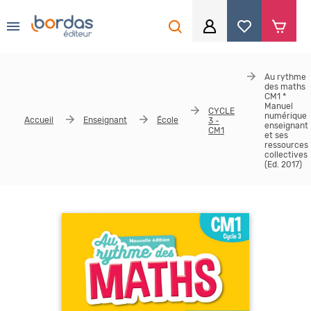
0
Aller au contenu principal
Je me connecte
Au rythme
des maths
Identifiant
*
CM1 *
Manuel
CYCLE
numérique
Accueil
Enseignant
École
3 -
enseignant
CM1
et ses
ressources
collectives
Mot de passe
*
(Ed. 2017)
Se souvenir de moi
Mot de passe ou identifiant oublié