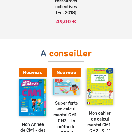
ressources
collectives
(Ed. 2018)
49,00 €
A
conseiller
Nouveau
Nouveau
Ajouter
au
panier
Ajouter
Super forts
au
Ajouter
panier
en calcul
au
Ajouter
Mon cahier
Mon 
panier
mental CM1 -
au
de calcul
panier
osters
CM2 - La
Mon Année
mental CM1-
pro
bles -
méthode
de CM1 - des
CM2 - 9-11
de 
ables