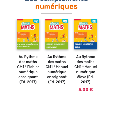
numériques
Ajouter
au
panier
Ajouter
au
ythme
panier
maths
Au Rythme
Au Rythme
Au Rythme
Au 
Usage
des maths
des maths
des maths
des
tif *
CM1 * Fichier
CM1 * Manuel
CM1 * Manuel
CM1 *
urces
numérique
numérique
numérique
num
iques
enseignant
enseignant
élève (Ed.
ense
2017)
(Ed. 2017)
(Ed. 2017)
2017)
et
0 €
ress
5,00 €
coll
(Ed.
39