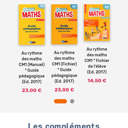
Ajouter
Ajouter
au
Ajouter
au
panier
au
ythme
Au 
panier
panier
Au rythme
maths
des
Au rythme
Au rythme
des maths
Manuel
CM1 *
des maths
des maths
CM1 * Fichier
élève
de l
CM1 (Fichier)
CM1 (Manuel)
de l'élève
2017)
(Ed.
* Guide
* Guide
(Ed. 2017)
pédagogique
pédagogique
45 €
17
14,50 €
(Ed. 2017)
(Ed. 2017)
23,00 €
23,00 €
Les compléments