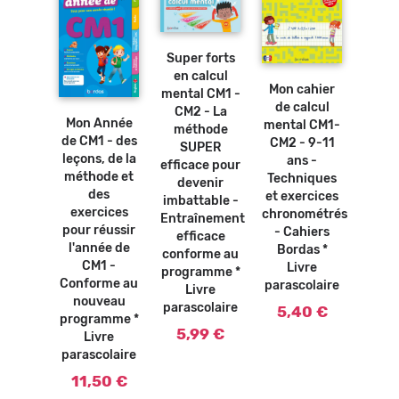
Ajouter
Supe
au
panier
Ajouter
Super forts
au
multi
Ajouter
panier
en calcul
au
du 
Ajouter
Mon cahier
panier
mental CM1 -
au
CM2
de calcul
panier
osters
CM2 - La
mé
Mon Année
mental CM1-
bles -
méthode
S
de CM1 - des
CM2 - 9-11
ables
SUPER
effic
leçons, de la
ans -
tion *
efficace pour
de
méthode et
Techniques
vre
devenir
imbat
des
et exercices
olaire
imbattable -
L
exercices
chronométrés
Entraînement
0 €
paras
pour réussir
- Cahiers
efficace
l'année de
5,
Bordas *
conforme au
CM1 -
Livre
programme *
Conforme au
parascolaire
Livre
nouveau
parascolaire
5,40 €
programme *
5,99 €
Livre
parascolaire
11,50 €