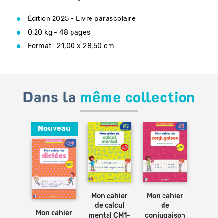
Édition 2025 - Livre parascolaire
0,20 kg - 48 pages
Format : 21,00 x 28,50 cm
Dans la
même collection
Nouveau
Ajouter
Ajouter
Ajouter
au
au
au
panier
panier
panier
Ajouter
il de
Mon cahier
Mon 
Mon cahier
au
panier
s CM1-
de
d'éc
de calcul
Mon cahier
 Livre
conjugaison
CM1-
mental CM1-