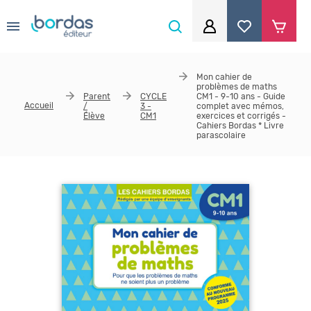
0
Aller au contenu principal
Je me connecte
Mon cahier de
problèmes de maths
Identifiant
*
Parent
CYCLE
CM1 - 9-10 ans - Guide
Accueil
/
3 -
complet avec mémos,
Élève
CM1
exercices et corrigés -
Cahiers Bordas * Livre
parascolaire
Mot de passe
*
Se souvenir de moi
Mot de passe ou identifiant oublié