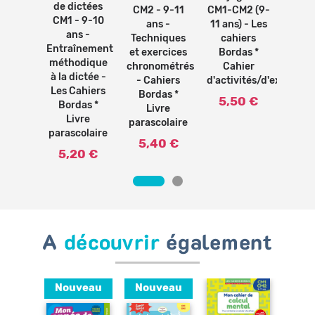
de dictées
olaire
CM1-CM2 (9-
11 an
CM2 - 9-11
CM1 - 9-10
11 ans) - Les
ca
ans -
9 €
ans -
cahiers
Bor
Techniques
Entraînement
Bordas *
L
et exercices
méthodique
Cahier
paras
chronométrés
à la dictée -
d'activités/d'exercices
- Cahiers
5,
Les Cahiers
Bordas *
5,50 €
Bordas *
Livre
Livre
parascolaire
parascolaire
5,40 €
5,20 €
A
découvrir
également
Nouveau
Nouveau