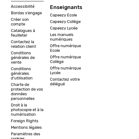
Accessibilité
Enseignants
Bordas s’engage
Capeezy Ecole
Créer son
Capeezy Collège
compte
Capeezy Lycée
Catalogues à
Les manuels
feuilleter
numériques
Contactez la
Offre numérique
relation client
Ecole
Conditions
Offre numérique
générales de
Collège
vente
Offre numérique
Conditions
Lycée
générales
d'utilisation
Contactez votre
délégué
Charte de
protection de vos
données
personnelles
Droit à la
photocopie et à la
numérisation
Foreign Rights
Mentions légales
Paramètres des
cookies