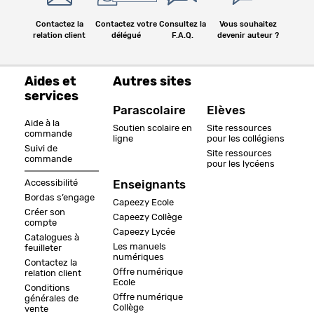
Contactez la
Contactez votre
Consultez la
Vous souhaitez
relation client
délégué
F.A.Q.
devenir auteur ?
Aides et
Autres sites
services
Parascolaire
Elèves
Aide à la
Soutien scolaire en
Site ressources
commande
ligne
pour les collégiens
Suivi de
Site ressources
commande
pour les lycéens
Accessibilité
Enseignants
Bordas s’engage
Capeezy Ecole
Créer son
Capeezy Collège
compte
Capeezy Lycée
Catalogues à
Les manuels
feuilleter
numériques
Contactez la
Offre numérique
relation client
Ecole
Conditions
Offre numérique
générales de
Collège
vente