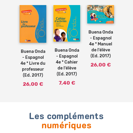
Ajouter
au
panier
Buena Onda
Ajouter
- Espagnol
Ajouter
au
au
4e * Manuel
panier
panier
de l'élève
Buena Onda
Buena Onda
(Ed. 2017)
- Espagnol
- Espagnol
4e * Cahier
4e * Livre du
26,00 €
de l'élève
professeur
(Ed. 2017)
(Ed. 2017)
7,40 €
26,00 €
Les compléments
numériques