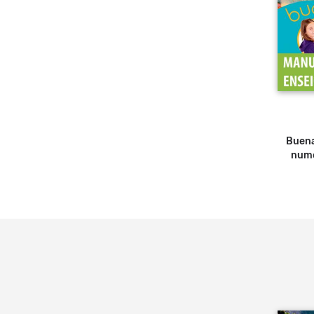
Buena
numé