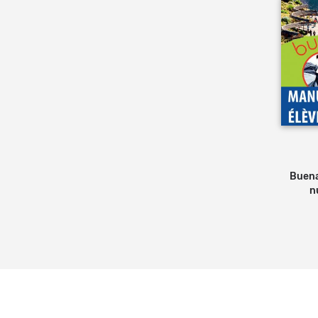
Buena
n