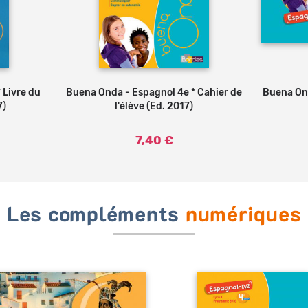
 Livre du
Buena Onda - Espagnol 4e * Cahier de
Ajouter au panier
Buena Ond
7)
l'élève (Ed. 2017)
7,40 €
Les compléments
numériques