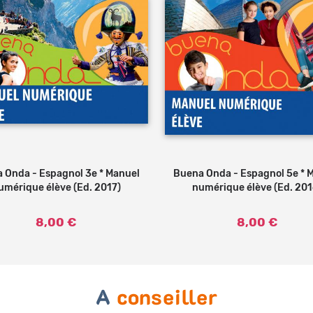
 Onda - Espagnol 3e * Manuel
Ajouter au panier
Buena Onda - Espagnol 5e * 
Ajouter au panier
umérique élève (Ed. 2017)
numérique élève (Ed. 201
8,00 €
8,00 €
A
conseiller