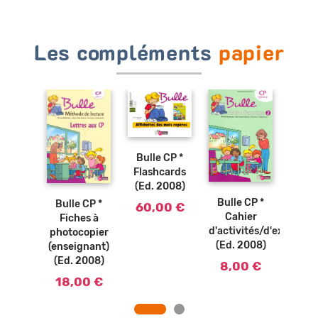
Les compléments
papier
Ajouter
au
panier
Bulle CP *
Ajouter
Ajouter
Flashcards
Ajouter
au
au
au
panier
(Ed. 2008)
panier
panier
 CP *
Bull
Bulle CP *
Bulle CP *
60,00 €
el de
Ca
Cahier
Fiches à
e (Ed.
d'ex
d'activités/d'exercices
photocopier
08)
(Ed.
(Ed. 2008)
(enseignant)
(Ed. 2008)
50 €
8,
8,00 €
18,00 €