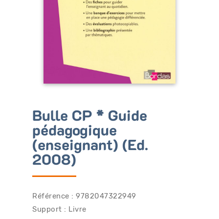
Bénéficiez de tarifs préférentiels
Téléchargez des ressources gratuites
Recevez des informations sur nos nouveautés
Bulle CP * Guide
pédagogique
(enseignant) (Ed.
2008)
Référence : 9782047322949
Support : Livre