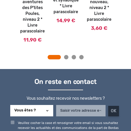
et syllabique
0 €
aventures
nouveau,
P'
* Livre
des P'tites
niveau 2 *
Poule
parascolaire
Poules,
Livre
a
niveau 2 *
parascolaire
mas
14,99 €
Livre
nive
3,60 €
parascolaire
L
paras
11,90 €
3,
On reste en contact
Vous souhaitez recevoir nos newsletters ?
Veuillez cocher la case et renseigner votre email si vous souhaitez
recevoir les actualités et des communications de la part de Bordas