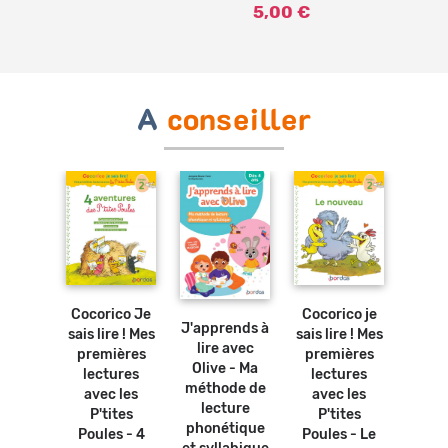
5,00 €
A
conseiller
Ajouter
Ajouter
au
au
Ajouter
panier
panier
au
Ajouter
panier
au
Cocorico Je
Cocorico je
Coco
panier
J'apprends à
sais lire ! Mes
sais lire ! Mes
sais l
osters
lire avec
premières
premières
pre
bles -
Olive - Ma
lectures
lectures
lec
abet *
méthode de
avec les
avec les
ave
vre
lecture
P'tites
P'tites
P'
olaire
phonétique
Poules - 4
Poules - Le
Poule