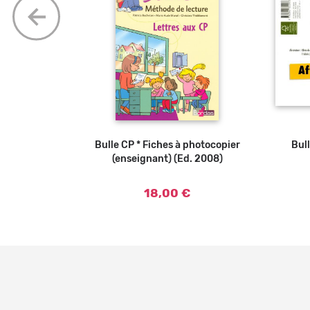
cices (Ed.
er au panier
Bulle CP * Fiches à photocopier
Ajouter au panier
Bul
(enseignant) (Ed. 2008)
18,00 €