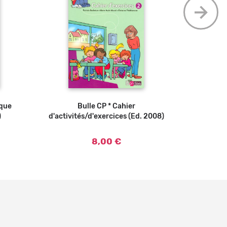
ique
 panier
Bulle CP * Cahier
Ajouter au panier
Bulle CP * M
)
d'activités/d'exercices (Ed. 2008)
8,00 €