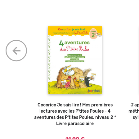
L'alphabet *
er au panier
Cocorico Je sais lire ! Mes premières
Ajouter au panier
J'ap
ire
lectures avec les P'tites Poules - 4
méth
aventures des P'tites Poules, niveau 2 *
syl
Livre parascolaire