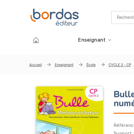
Aller au contenu principal
Enseignant
Accueil
Enseignant
École
CYCLE 2 - CP
Bull
numé
Référenc
Support :