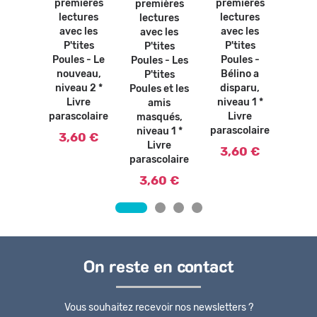
premières
premières
premières
AS -
lectures
lectures
pre
lectures
 ans *
avec les
avec les
lec
avec les
vre
P'tites
P'tites
ave
P'tites
olaire
Poules -
Poules - Le
P'
Poules - Les
0 €
Bélino a
nouveau,
Poule
P'tites
disparu,
niveau 2 *
P'
Poules et les
niveau 1 *
Livre
pou
amis
Livre
parascolaire
Paris
masqués,
parascolaire
1 *
niveau 1 *
3,60 €
paras
Livre
3,60 €
parascolaire
3,
3,60 €
On reste en contact
Vous souhaitez recevoir nos newsletters ?