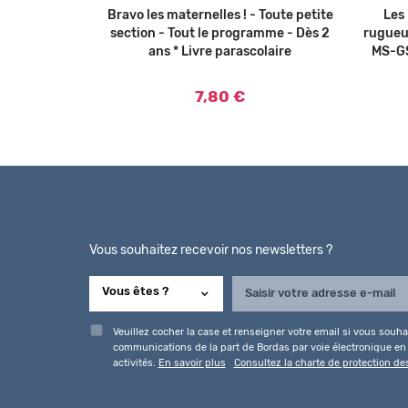
nnaire de la
er au panier
Bravo les maternelles ! - Toute petite
Ajouter au panier
Les 
 Numérique
section - Tout le programme - Dès 2
rugueu
ans * Livre parascolaire
MS-GS
7,80 €
Vous souhaitez recevoir nos newsletters ?
Veuillez cocher la case et renseigner votre email si vous souhai
communications de la part de Bordas par voie électronique en l
activités.
En savoir plus
Consultez la charte de protection d