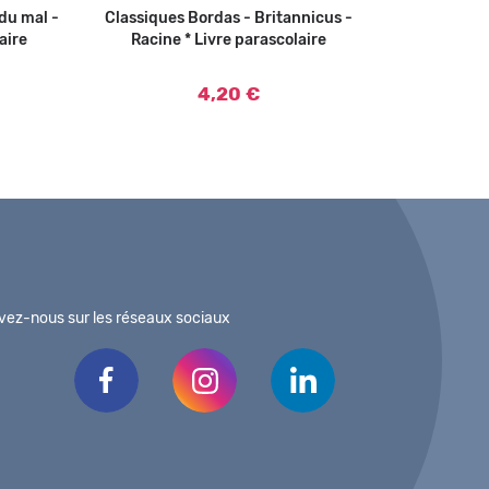
du mal -
Classiques Bordas - Britannicus -
Ajouter au panier
Classiqu
aire
Racine * Livre parascolaire
Tartuf
4,20 €
vez-nous sur les réseaux sociaux