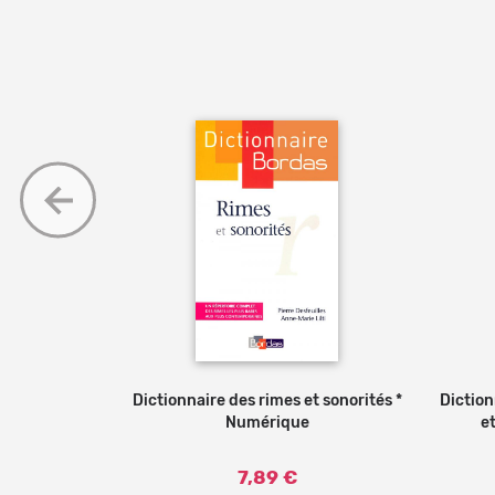
 pièges et
Dictionnaire des rimes et sonorités *
Ajouter au panier
Diction
française *
Numérique
e
ence
7,89 €