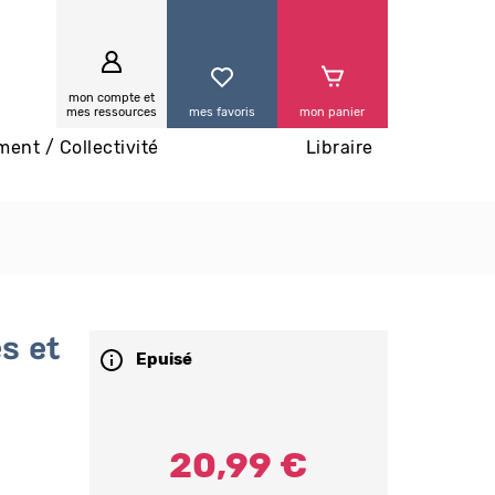
0
mon compte et
mes ressources
mes favoris
mon panier
ment / Collectivité
Libraire
s et
Epuisé
20,99 €