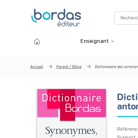
Aller au contenu principal
Enseignant
Accueil
Parent / Élève
Dictionnaire des synony
Dict
anto
Référenc
Support 