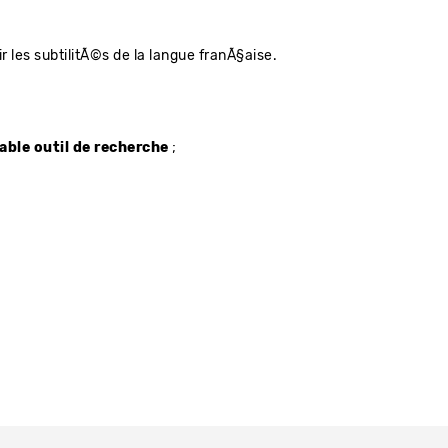
 les subtilitÃ©s de la langue franÃ§aise.
able outil de recherche
;