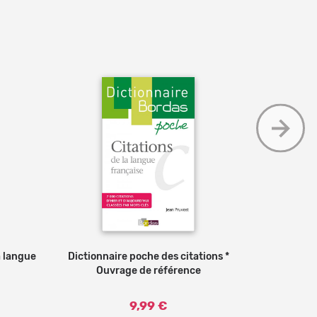
a langue
 panier
Dictionnaire poche des citations *
Ajouter au panier
Dictionn
Ouvrage de référence
sonorité
9,99 €