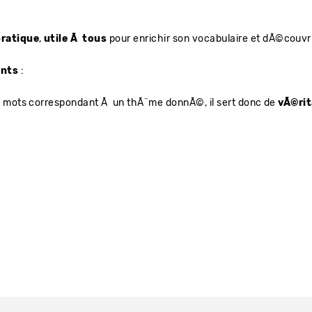
pratique
,
utile Ã tous
pour enrichir son vocabulaire et dÃ©couvrir
nts
:
s mots correspondant Ã un thÃ¨me donnÃ©, il sert donc de
vÃ©rit