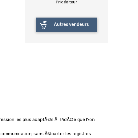
Prix éditeur
Autres vendeurs
pression les plus adaptÃ©s Ã l?idÃ©e que l?on
e communication, sans Ã©carter les registres