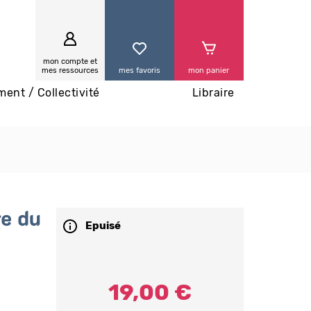
0
mon compte et
mes ressources
mes favoris
mon panier
ment / Collectivité
Libraire
e du
Epuisé
19,00 €