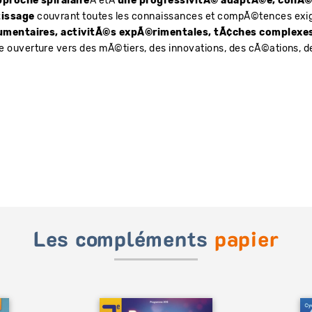
pproche spiralaire
Â etÂ
une progressivitÃ© adaptÃ©e, cohÃ©
tissage
couvrant toutes les connaissances et compÃ©tences ex
umentaires, activitÃ©s expÃ©rimentales, tÃ¢ches complexe
e ouverture vers des mÃ©tiers, des innovations, des cÃ©ations, d
Les compléments
papier