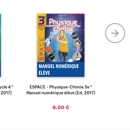
cle 4 *
ESPACE - Physique-Chimie 3e *
Ajouter au panier
ESPACE 
 2017)
Manuel numérique élève (Ed. 2017)
Manuel nu
8,00 €