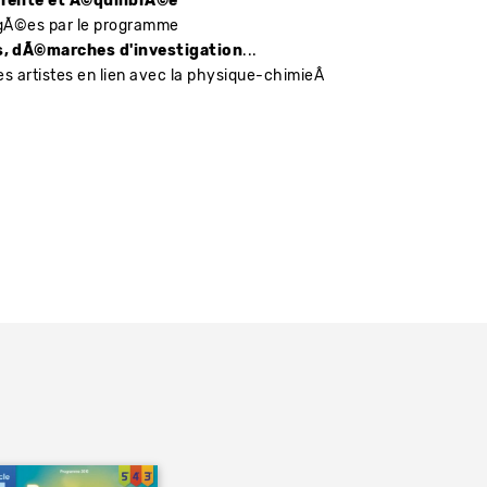
rente et Ã©quilibrÃ©e
igÃ©es par le programme
s, dÃ©marches d'investigation
...
es artistes en lien avec la physique-chimieÂ