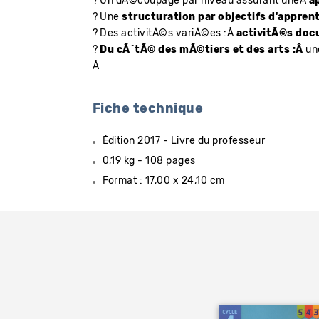
? Un dÃ©coupage par niveau assurant uneÂ
a
? Une
structuration par objectifs d'appren
? Des activitÃ©s variÃ©es :Â
activitÃ©s doc
?
Du cÃ´tÃ© des mÃ©tiers et des arts :Â
un
Â
Fiche technique
Édition 2017 - Livre du professeur
0,19 kg - 108 pages
Format : 17,00 x 24,10 cm