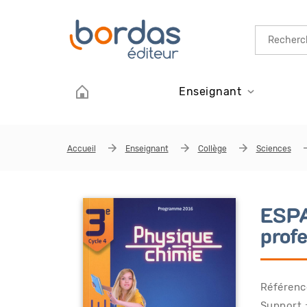
Aller au contenu principal
Enseignant
Accueil
Enseignant
Collège
Sciences
ESPA
prof
Référenc
Support :