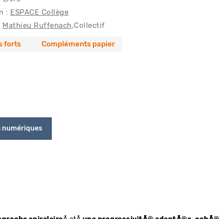
n :
ESPACE Collège
Mathieu Ruffenach
Collectif
s forts
Compléments papier
s numériques