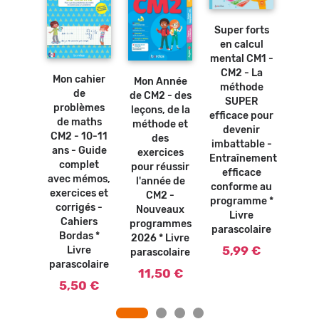
au
panier
Super forts
Ajouter
en calcul
au
Ajouter
Ajouter
Mon 
panier
au
mental CM1 -
au
panier
panier
de 
osters
CM2 - La
Mon cahier
Mon Année
ment
bles -
méthode
de
de CM2 - des
CM2 
ables
SUPER
problèmes
leçons, de la
a
tion *
efficace pour
de maths
méthode et
Tech
vre
devenir
CM2 - 10-11
des
et ex
olaire
imbattable -
ans - Guide
exercices
chron
Entraînement
0 €
complet
pour réussir
- C
efficace
avec mémos,
l'année de
Bor
conforme au
exercices et
CM2 -
L
programme *
corrigés -
Nouveaux
paras
Livre
Cahiers
programmes
parascolaire
5,
Bordas *
2026 * Livre
5,99 €
Livre
parascolaire
parascolaire
11,50 €
5,50 €