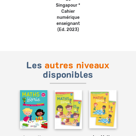
Singapour *
Cahier
numérique
enseignant
(Ed. 2023)
Les
autres niveaux
disponibles
Ajouter
Ajouter
Ajouter
au
au
au
panier
panier
panier