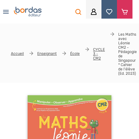
0
Aller au contenu principal
Je me connecte
Les Maths
avec
Identifiant
*
Léonie
CM2 -
CYCLE
Pédagogie
Accueil
Enseignant
École
3 -
de
CM2
Singapour
* Cahier
de l'élève
Mot de passe
*
(Ed. 2023)
Se souvenir de moi
Mot de passe ou identifiant oublié