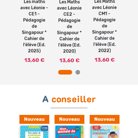
Les Maths
Les maths
maths
Les
Les Maths
avec Léonie
avec Léonie -
Léonie
avec
avec Léonie
CM1 -
CE1 -
 -
C
CE2 -
Pédagogie
Pédagogie
gogie
Péd
Pédagogie
de
de
e
de
Singapour *
Singapour *
pour *
Sing
Singapour *
Cahier de
Cahier de
er de
Cah
Cahier de
l'élève (Ed.
l'élève (Ed.
e (Ed.
l'élè
l'élève (Ed.
2022)
2025)
19)
2
2020)
13,60 €
13,60 €
60 €
13
13,60 €
A
conseiller
Nouveau
Nouveau
Nouveau
Ajouter