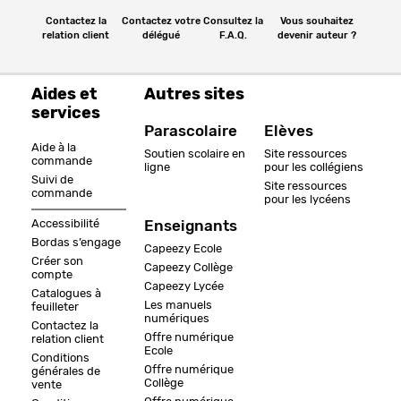
Contactez la
Contactez votre
Consultez la
Vous souhaitez
relation client
délégué
F.A.Q.
devenir auteur ?
Aides et
Autres sites
services
Parascolaire
Elèves
Aide à la
Soutien scolaire en
Site ressources
commande
ligne
pour les collégiens
Suivi de
Site ressources
commande
pour les lycéens
Accessibilité
Enseignants
Bordas s’engage
Capeezy Ecole
Créer son
Capeezy Collège
compte
Capeezy Lycée
Catalogues à
Les manuels
feuilleter
numériques
Contactez la
Offre numérique
relation client
Ecole
Conditions
Offre numérique
générales de
Collège
vente