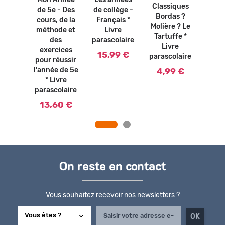
Mon Année
Les années
iques
Classiques
Clas
de 5e - Des
de collège -
 - Les
Bordas ?
Borda
cours, de la
Français *
eries
Molière ? Le
four
méthode et
Livre
apin -
Tartuffe *
de S
des
parascolaire
ère *
Livre
Mol
exercices
15,99 €
vre
parascolaire
L
pour réussir
olaire
paras
l'année de 5e
4,99 €
* Livre
0 €
4,
parascolaire
13,60 €
On reste en contact
Vous souhaitez recevoir nos newsletters ?