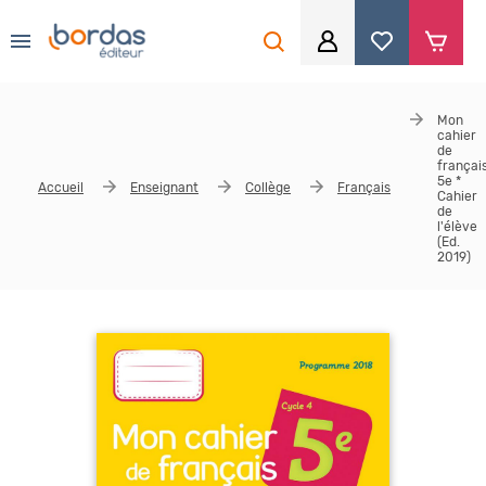
0
Aller au contenu principal
Je me connecte
Mon
cahier
Identifiant
*
de
françai
5e *
Accueil
Enseignant
Collège
Français
Cahier
de
l'élève
(Ed.
Mot de passe
*
2019)
Se souvenir de moi
Mot de passe ou identifiant oublié