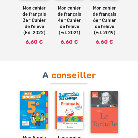
panier
panier
panier
Mon cahier
Mon cahier
Mon cahier
de français
de français
de français
3e * Cahier
4e * Cahier
6e * Cahier
de l'élève
de l'élève
de l'élève
(Ed. 2022)
(Ed. 2021)
(Ed. 2019)
6,60 €
6,60 €
6,60 €
A
conseiller
Ajouter
Ajouter
Ajouter
Ajouter
au
au
au
au
panier
panier
panier
panier