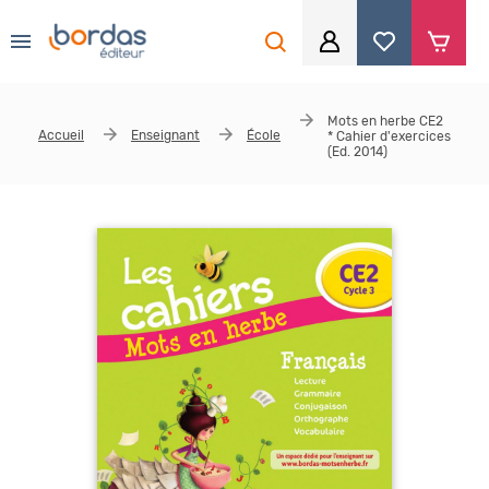
0
Aller au contenu principal
Je me connecte
Mots en herbe CE2
Accueil
Enseignant
École
* Cahier d'exercices
Identifiant
*
(Ed. 2014)
Mot de passe
*
Se souvenir de moi
Mot de passe ou identifiant oublié