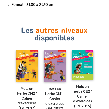
Format : 21,00 x 29,90 cm
Les
autres niveaux
disponibles
Ajouter
Ajouter
Ajouter
Ajouter
au
au
au
au
panier
panier
panier
panier
s en
Mots en
Mo
Mots en
Mots en
 CE1 *
herbe CE2 *
herb
Herbe CM2 *
Herbe CM1 *
ier
Cahier
Ca
Cahier
Cahier
rcices
d'exercices
d'ex
d'exercices
d'exercices
2016)
(Ed. 2016)
(Ed.
(Ed. 2017)
(Ed. 2017)