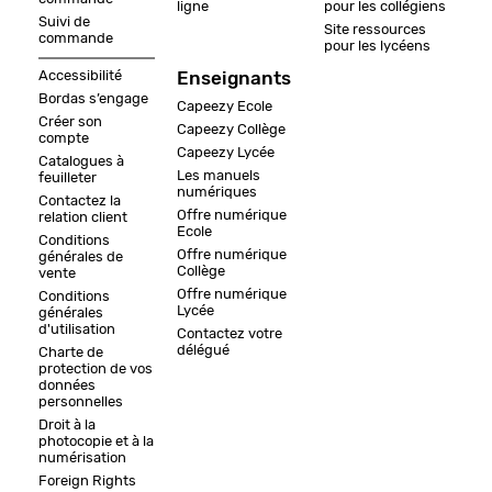
ligne
pour les collégiens
Suivi de
Site ressources
commande
pour les lycéens
Accessibilité
Enseignants
Bordas s’engage
Capeezy Ecole
Créer son
Capeezy Collège
compte
Capeezy Lycée
Catalogues à
Les manuels
feuilleter
numériques
Contactez la
Offre numérique
relation client
Ecole
Conditions
Offre numérique
générales de
Collège
vente
Offre numérique
Conditions
Lycée
générales
d'utilisation
Contactez votre
délégué
Charte de
protection de vos
données
personnelles
Droit à la
photocopie et à la
numérisation
Foreign Rights