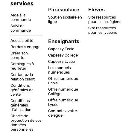
services
Parascolaire
Elèves
Aide à la
Soutien scolaire en
Site ressources
commande
ligne
pour les collégiens
Suivi de
Site ressources
commande
pour les lycéens
Accessibilité
Enseignants
Bordas s’engage
Capeezy Ecole
Créer son
Capeezy Collège
compte
Capeezy Lycée
Catalogues à
Les manuels
feuilleter
numériques
Contactez la
Offre numérique
relation client
Ecole
Conditions
Offre numérique
générales de
Collège
vente
Offre numérique
Conditions
Lycée
générales
d'utilisation
Contactez votre
délégué
Charte de
protection de vos
données
personnelles