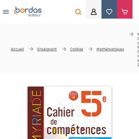
0
Aller au contenu principal
Je me connecte
Identifiant
*
Accueil
Enseignant
Collège
Mathématiques
Mot de passe
*
Se souvenir de moi
Mot de passe ou identifiant oublié