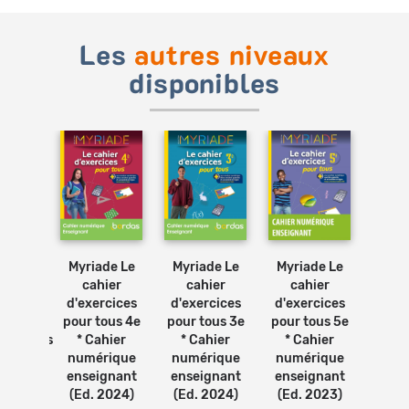
Les
autres niveaux
disponibles
ade -
Myriade Le
Myriade Le
Myriade Le
Myri
er de
cahier
cahier
cahier
cah
tences
d'exercices
d'exercices
d'exercices
mat
-
pour tous 4e
pour tous 3e
pour tous 5e
vidé
matiques
* Cahier
* Cahier
* Cahier
Ca
Cahier
numérique
numérique
numérique
num
rique
enseignant
enseignant
enseignant
ense
gnant
(Ed. 2024)
(Ed. 2024)
(Ed. 2023)