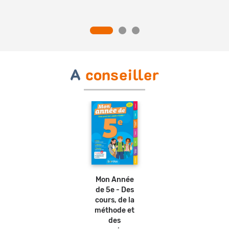
2018)
A
conseiller
Ajouter
au
panier
Mon Année
de 5e - Des
cours, de la
méthode et
des