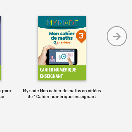
s pour
Myriade Mon cahier de maths en vidéos
Myriade L
ue
3e * Cahier numérique enseignant
tous 6