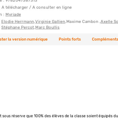
e : 9782047387313
 A télécharger / A consulter en ligne
n :
Myriade
Elodie Herrmann
Virginie Gallien
Maxime Cambon
Axelle S
Stéphane Percot
Marc Boullis
ster la version numérique
Points forts
Compléments
 sous réserve que 100% des élèves de la classe soient équipés du