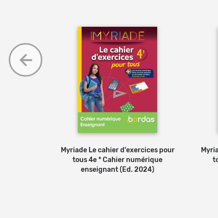
mpétences -
Myriade Le cahier d'exercices pour
Myria
er numérique
tous 4e * Cahier numérique
t
019)
enseignant (Ed. 2024)