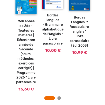
Ajouter
Ajouter
Ajouter
au
au
au
Ajouter
panier
panier
panier
au
Bordas
t pour
panier
Bo
Bordas
langues
Mon année
e -
Lan
Langues ?
- Grammaire
de 2de -
ais *
Gra
Vocabulaire
alphabétique
Toutes les
vre
angl
anglais *
de l'Anglais *
matières |
olaire
L
Livre
Livre
Réussir son
paras
parascolaire
90 €
parascolaire
année de
(Ed.
(Ed. 2003)
Seconde
10,00 €
10
10,99 €
(cours,
méthodes,
exercices
corrigés) |
Programme
2026 * Livre
parascolaire
15,60 €