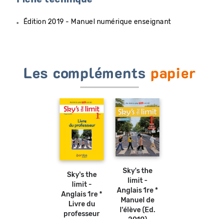
Fiche technique
Édition 2019 - Manuel numérique enseignant
Les compléments
papier
Ajouter
au
panier
Sky's the
Sky's the
limit -
limit -
Anglais 1re *
Anglais 1re *
Manuel de
Livre du
l'élève (Ed.
professeur