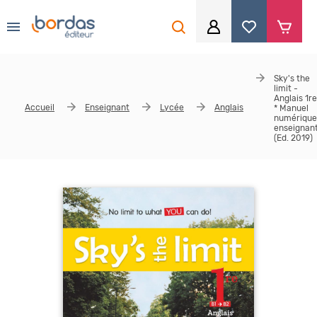
0
Aller au contenu principal
Je me connecte
Sky's the
limit -
Identifiant
*
Anglais 1re
Accueil
Enseignant
Lycée
Anglais
* Manuel
numérique
enseignan
(Ed. 2019)
Mot de passe
*
Se souvenir de moi
Mot de passe ou identifiant oublié