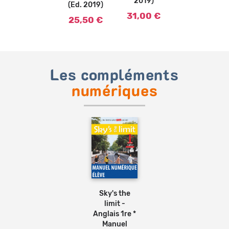
2019)
(Ed. 2019)
31,00 €
25,50 €
Les compléments
numériques
Ajouter
au
panier
Sky's the
limit -
Anglais 1re *
Manuel