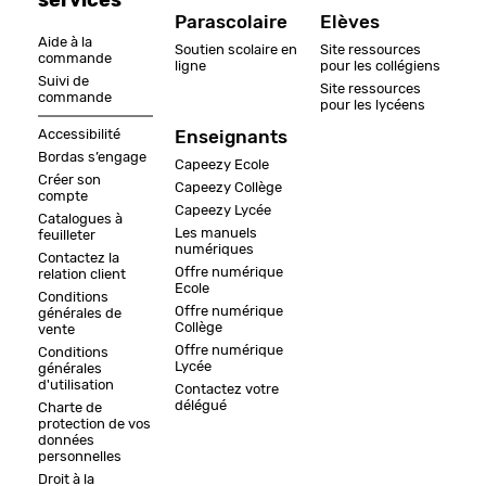
services
Parascolaire
Elèves
Aide à la
Soutien scolaire en
Site ressources
commande
ligne
pour les collégiens
Suivi de
Site ressources
commande
pour les lycéens
Accessibilité
Enseignants
Bordas s’engage
Capeezy Ecole
Créer son
Capeezy Collège
compte
Capeezy Lycée
Catalogues à
Les manuels
feuilleter
numériques
Contactez la
Offre numérique
relation client
Ecole
Conditions
Offre numérique
générales de
Collège
vente
Offre numérique
Conditions
Lycée
générales
d'utilisation
Contactez votre
délégué
Charte de
protection de vos
données
personnelles
Droit à la