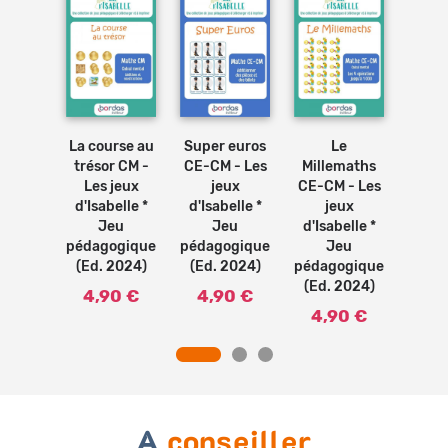
Ajouter
Ajouter
Ajouter
Ajouter
au
au
au
au
panier
panier
panier
panier
èbres
La course au
Super euros
Le
Chas
es jeux
trésor CM -
CE-CM - Les
Millemaths
nomb
elle *
Les jeux
jeux
CE-CM - Les
- Le
eu
d'Isabelle *
d'Isabelle *
jeux
d'Isa
ogique
Jeu
Jeu
d'Isabelle *
2024)
pédagogique
pédagogique
Jeu
péda
(Ed. 2024)
(Ed. 2024)
pédagogique
(Ed.
0 €
(Ed. 2024)
4,90 €
4,90 €
4,
4,90 €
A
conseiller