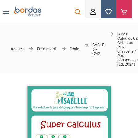
0
Aller au contenu principal
Je me connecte
Super
Calculus CE
Identifiant
*
CM - Les
CYCLE
jeux
Accueil
Enseignant
École
3 -
d'Isabelle *
CM2
Jeu
pédagogiqu
(Ed. 2024)
Mot de passe
*
Se souvenir de moi
Mot de passe ou identifiant oublié