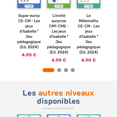
Ajouter
Ajouter
Ajouter
Ajouter
au
au
au
au
panier
panier
panier
panier
zles
Super euros
L'invité
Le
Le m
ques
CE-CM - Les
surprise
Millemaths
des
 - Les
jeux
CM1-CM2 -
CE-CM - Les
CE1
ux
d'Isabelle *
Les jeux
jeux
Les
elle *
Jeu
d'Isabelle *
d'Isabelle *
d'Isa
eu
pédagogique
Jeu
Jeu
ogique
(Ed. 2024)
pédagogique
pédagogique
péda
2024)
(Ed. 2024)
(Ed. 2024)
(Ed.
4,90 €
0 €
4,90 €
4,90 €
4,
Les
autres niveaux
disponibles