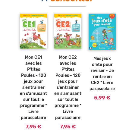
Ajouter
Ajouter
Ajouter
au
au
au
panier
panier
Ajouter
panier
au
Mon CE1
Mon CE2
Mes
Mes jeux
panier
avec les
avec les
d'ét
d'été pour
osters
P'tites
P'tites
révis
réviser - Je
bles -
Poules - 120
Poules - 120
ren
rentre en
bles de
jeux pour
jeux pour
CM1 
CE2 * Livre
ication
s'entraîner
s'entraîner
paras
parascolaire
ivre
en s'amusant
en s'amusant
olaire
5,
5,99 €
sur tout le
sur tout le
0 €
programme *
programme *
Livre
Livre
parascolaire
parascolaire
7,95 €
7,95 €