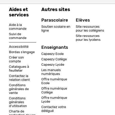
Aides et
Autres sites
services
Parascolaire
Elèves
Aide à la
Soutien scolaire en
Site ressources
commande
ligne
pour les collégiens
Suivi de
Site ressources
commande
pour les lycéens
Accessibilité
Enseignants
Bordas s’engage
Capeezy Ecole
Créer son
Capeezy Collège
compte
Capeezy Lycée
Catalogues à
Les manuels
feuilleter
numériques
Contactez la
Offre numérique
relation client
Ecole
Conditions
Offre numérique
générales de
Collège
vente
Offre numérique
Conditions
Lycée
générales
d'utilisation
Contactez votre
délégué
Charte de