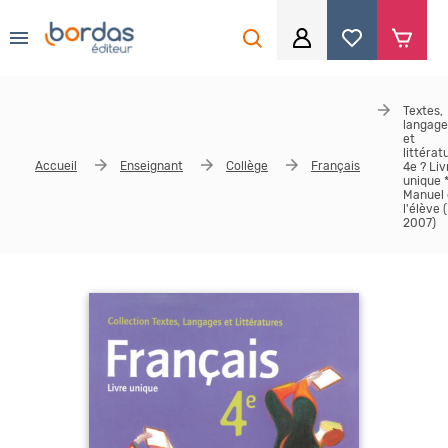
0
Aller au contenu principal
Je me connecte
Textes,
langage
Identifiant
*
et
littérat
Accueil
Enseignant
Collège
Français
4e ? Liv
unique 
Manuel
l'élève 
2007)
Mot de passe
*
Se souvenir de moi
Mot de passe ou identifiant oublié