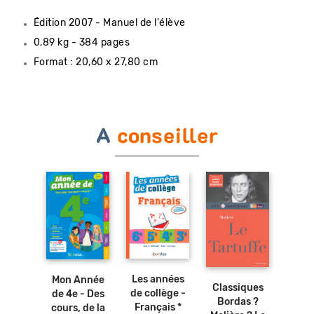
Édition 2007 - Manuel de l'élève
0,89 kg - 384 pages
Format : 20,60 x 27,80 cm
A
conseiller
Ajouter
Ajouter
Ajouter
Ajouter
au
au
au
au
panier
panier
panier
panier
Les années
Mon Année
iques
Classiques
Clas
de collège -
de 4e - Des
 - Les
Bordas ?
Borda
Français *
cours, de la