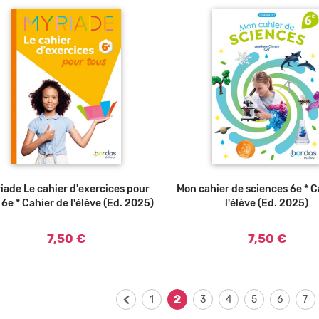
iade Le cahier d'exercices pour
Ajouter au panier
Mon cahier de sciences 6e * C
Ajouter au panier
 6e * Cahier de l'élève (Ed. 2025)
l'élève (Ed. 2025)
7,50 €
7,50 €
2
1
3
4
5
6
7