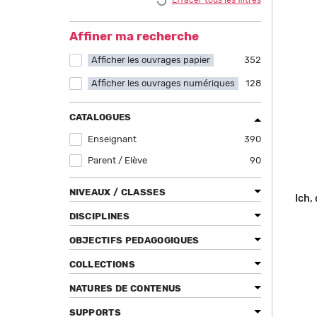
Effacer tous les filtres
Affiner ma recherche
Afficher les ouvrages papier
Apply Afficher les ouvrages papier filter
352
Afficher les ouvrages numériques
Apply Afficher les ouvrages numériques
128
filter
CATALOGUES
Enseignant
Apply Enseignant filter
390
Parent / Elève
Apply Parent / Elève filter
90
NIVEAUX / CLASSES
Ich, 
DISCIPLINES
OBJECTIFS PEDAGOGIQUES
COLLECTIONS
NATURES DE CONTENUS
SUPPORTS