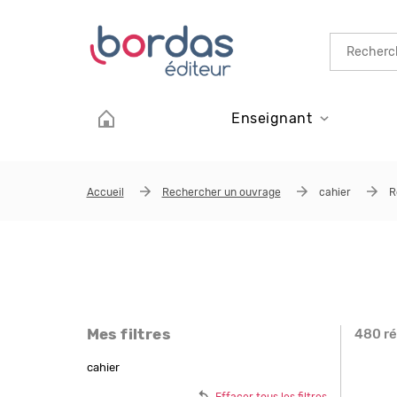
Aller au contenu principal
Enseignant
Accueil
Rechercher un ouvrage
cahier
R
Mes filtres
480 ré
Page
cahier