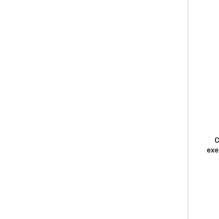
C
exe