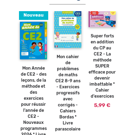
Nouveau
Ajouter
au
panier
Super forts
Supe
en addition
en 
Ajouter
au
du CP au
menta
Ajouter
panier
au
CE2 - La
CE2
Ajouter
Mon cahier
panier
au
méthode
mé
panier
de
osters
SUPER
S
Mon Année
problèmes
bles -
efficace pour
effic
de CE2 - des
de maths
bles de
devenir
de
leçons, de la
CE2 8-9 ans
ication
imbattable *
imbat
méthode et
- Exercices
ivre
Cahier
Ca
des
progressifs
olaire
d'exercices
d'ex
exercices
avec
0 €
pour réussir
5,99 €
5,
corrigés -
l'année de
Cahiers
CE2 -
Bordas *
Nouveaux
Livre
programmes
parascolaire
2026 * Livre