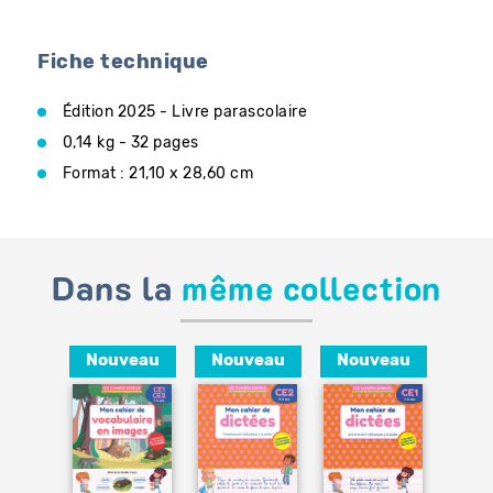
Fiche technique
Édition 2025 - Livre parascolaire
0,14 kg - 32 pages
Format : 21,10 x 28,60 cm
Dans la
même collection
Nouveau
Nouveau
Nouveau
Ajouter
au
panier