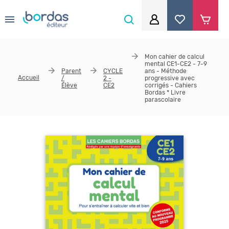
0
Aller au contenu principal
Je me connecte
Mon cahier de calcul
mental CE1-CE2 - 7-9
Identifiant
*
Parent
CYCLE
ans - Méthode
Accueil
/
2 -
progressive avec
Élève
CE2
corrigés - Cahiers
Bordas * Livre
parascolaire
Mot de passe
*
Se souvenir de moi
Mot de passe ou identifiant oublié