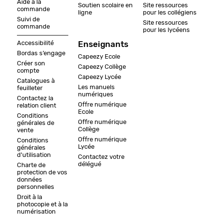
Aide à la
Soutien scolaire en
Site ressources
commande
ligne
pour les collégiens
Suivi de
Site ressources
commande
pour les lycéens
Accessibilité
Enseignants
Bordas s’engage
Capeezy Ecole
Créer son
Capeezy Collège
compte
Capeezy Lycée
Catalogues à
Les manuels
feuilleter
numériques
Contactez la
Offre numérique
relation client
Ecole
Conditions
Offre numérique
générales de
Collège
vente
Offre numérique
Conditions
Lycée
générales
d'utilisation
Contactez votre
délégué
Charte de
protection de vos
données
personnelles
Droit à la
photocopie et à la
numérisation