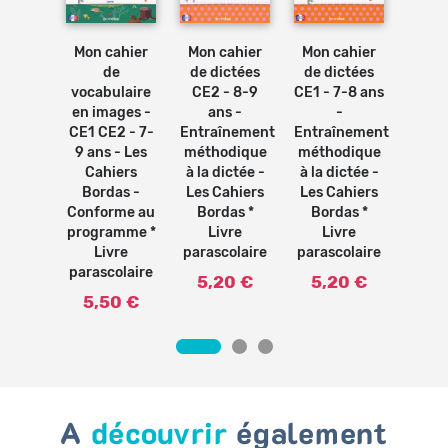
Ajouter
Ajouter
Ajouter
ahiers
Mon 
au
au
au
panier
panier
panier
as -
Mon cahier
Mon cahier
Mon cahier
il de
pro
de
de dictées
de dictées
s pour
de 
vocabulaire
CE2 - 8-9
CE1 - 7-8 ans
aîner à
CE2 
en images -
ans -
-
ythme
- Ex
CE1 CE2 - 7-
Entraînement
Entraînement
CE2 *
prog
9 ans - Les
méthodique
méthodique
vre
a
Cahiers
à la dictée -
à la dictée -
olaire
corr
Bordas -
Les Cahiers
Les Cahiers
Ca
9 €
Conforme au
Bordas *
Bordas *
Bor
programme *
Livre
Livre
L
Livre
parascolaire
parascolaire
paras
parascolaire
5,20 €
5,20 €
5,
5,50 €
A
découvrir
également