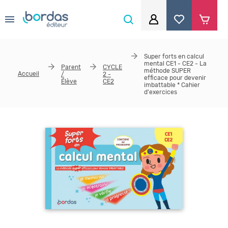
0
Aller au contenu principal
Je me connecte
Super forts en calcul
mental CE1 - CE2 - La
Parent
CYCLE
Identifiant
*
méthode SUPER
Accueil
/
2 -
efficace pour devenir
Élève
CE2
imbattable * Cahier
d'exercices
Mot de passe
*
Se souvenir de moi
Mot de passe ou identifiant oublié