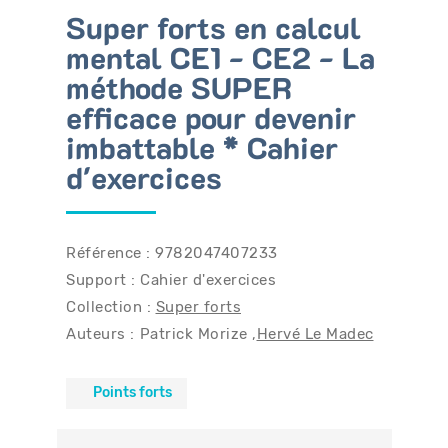
Super forts en calcul
mental CE1 - CE2 - La
méthode SUPER
Bénéficiez de tarifs préférentiels
efficace pour devenir
Téléchargez des ressources gratuites
imbattable * Cahier
Recevez des informations sur nos nouveautés
d'exercices
Référence : 9782047407233
Support : Cahier d'exercices
Collection :
Super forts
Auteurs :
Patrick Morize
Hervé Le Madec
Points forts