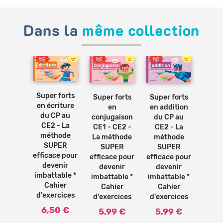
Dans la
même collection
Ajouter
Ajouter
Ajouter
Ajouter
au
au
au
au
panier
panier
panier
panier
Super forts
 forts
Super forts
Super forts
Supe
en écriture
n
en
en addition
pou
du CP au
ication
conjugaison
du CP au
l'heu
CE2 - La
E1 au
CE1 - CE2 -
CE2 - La
au C
méthode
- la
La méthode
méthode
mé
SUPER
hode
SUPER
SUPER
S
efficace pour
PER
efficace pour
efficace pour
effic
devenir
ce pour
devenir
devenir
de
imbattable *
enir
imbattable *
imbattable *
imbat
Cahier
able *
Cahier
Cahier
Ca
d'exercices
vre
d'exercices
d'exercices
d'ex
olaire
6,50 €
5,99 €
5,99 €
5,
9 €