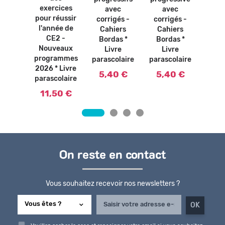
olaire
d'ex
exercices
avec
avec
0 €
pour réussir
5,
corrigés -
corrigés -
l'année de
Cahiers
Cahiers
CE2 -
Bordas *
Bordas *
Nouveaux
Livre
Livre
programmes
parascolaire
parascolaire
2026 * Livre
5,40 €
5,40 €
parascolaire
11,50 €
On reste en contact
Vous souhaitez recevoir nos newsletters ?