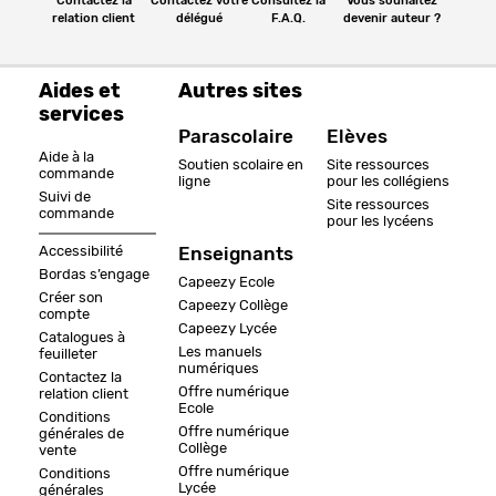
Contactez la
Contactez votre
Consultez la
Vous souhaitez
relation client
délégué
F.A.Q.
devenir auteur ?
Aides et
Autres sites
services
Parascolaire
Elèves
Aide à la
Soutien scolaire en
Site ressources
commande
ligne
pour les collégiens
Suivi de
Site ressources
commande
pour les lycéens
Accessibilité
Enseignants
Bordas s’engage
Capeezy Ecole
Créer son
Capeezy Collège
compte
Capeezy Lycée
Catalogues à
Les manuels
feuilleter
numériques
Contactez la
Offre numérique
relation client
Ecole
Conditions
Offre numérique
générales de
Collège
vente
Offre numérique
Conditions
Lycée
générales