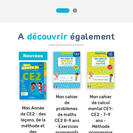
A
découvrir
également
Nouveau
Supe
en a
Ajouter
Ajouter
au
au
du 
Ajouter
panier
panier
au
CE2
Ajouter
Mon cahier
Mon cahier
panier
au
mé
panier
de
de calcul
osters
S
Mon Année
problèmes
mental CE1-
bles -
effic
de CE2 - des
de maths
CE2 - 7-9
bles de
de
leçons, de la
CE2 8-9 ans
ans -
ication
imbat
méthode et
- Exercices
Méthode
ivre
Ca
des
progressifs
progressive