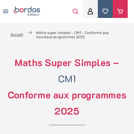
0
Aller au contenu principal
Je me connecte
Maths super simples - CM1 - Conforme aux
Accueil
nouveaux programmes 2025
Identifiant
*
Maths Super Simples –
Mot de passe
*
CM1
Conforme aux programmes
Se souvenir de moi
2025
Mot de passe ou identifiant oublié