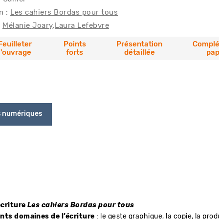
n :
Les cahiers Bordas pour tous
Mélanie Joary
Laura Lefebvre
Feuilleter
Points
Présentation
Compl
l'ouvrage
forts
détaillée
pap
s numériques
écriture
Les cahiers Bordas pour tous
ents domaines de l’écriture
: le geste graphique, la copie, la prod