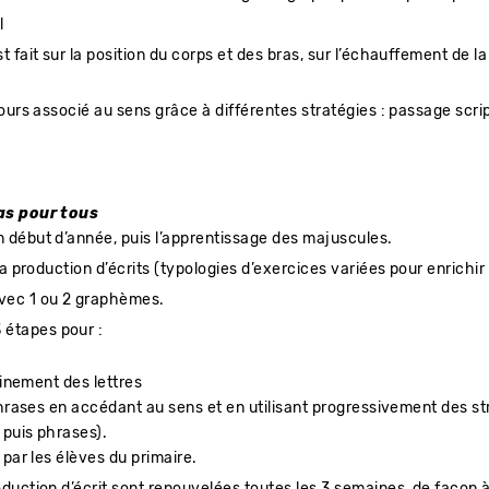
l
 fait sur la position du corps et des bras, sur l’échauffement de la
ours associé au sens grâce à différentes stratégies : passage script
as pour tous
 début d’année, puis l’apprentissage des majuscules.
la production d’écrits (typologies d’exercices variées pour enrichir
avec 1 ou 2 graphèmes.
 étapes pour :
ainement des lettres
hrases en accédant au sens et en utilisant progressivement des str
 puis phrases).
 par les élèves du primaire.
duction d’écrit sont renouvelées toutes les 3 semaines, de façon à 