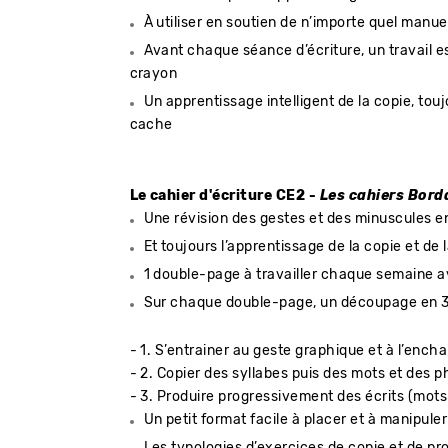
À utiliser en soutien de n’importe quel manue
Avant chaque séance d’écriture, un travail est
crayon
Un apprentissage intelligent de la copie, touj
cache
Le cahier d'écriture CE2 -
Les cahiers Bord
Une révision des gestes et des minuscules en
Et toujours l’apprentissage de la copie et de 
1 double-page à travailler chaque semaine 
Sur chaque double-page, un découpage en 3
- 1. S’entrainer au geste graphique et à l’ench
- 2. Copier des syllabes puis des mots et des p
- 3. Produire progressivement des écrits (mots
Un petit format facile à placer et à manipuler
Les typologies d’exercices de copie et de pro