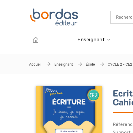
Aller au contenu principal
Enseignant
Accueil
Enseignant
École
CYCLE 2 - CE2
Ecri
Cahi
Référenc
Support 