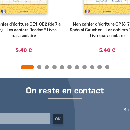
hier d'écriture CE1-CE2 (de 7 à
Ajouter au panier
Mon cahier d'écriture CP (6-7
Ajouter au
s) - Les cahiers Bordas * Livre
Spécial Gaucher - Les cahiers 
parascolaire
Livre parascolaire
5,40 €
5,40 €
On reste en contact
Sui