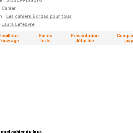
e : 3133099108696
: Cahier
n :
Les cahiers Bordas pour tous
Laura Lefebvre
Feuilleter
Points
Présentation
Compl
l'ouvrage
forts
détaillée
pap
quel cahier du jour.