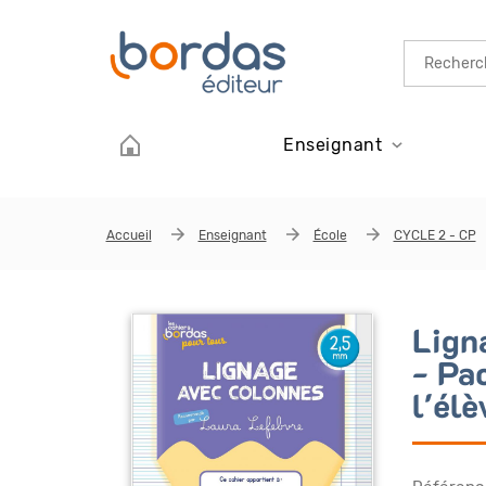
Aller au contenu principal
Enseignant
Accueil
Enseignant
École
CYCLE 2 - CP
Lign
- Pa
l'él