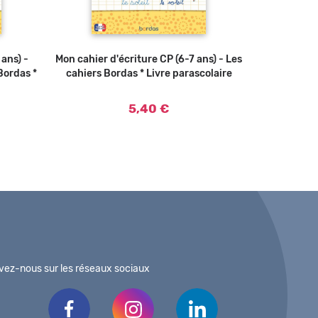
 ans) -
 panier
Mon cahier d'écriture CP (6-7 ans) - Les
Ajouter au panier
Cahier pour
Bordas *
cahiers Bordas * Livre parascolaire
CE2 au C
5,40 €
vez-nous sur les réseaux sociaux