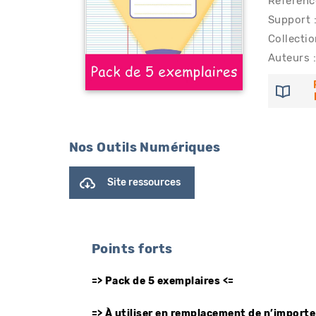
Référenc
Support 
Collectio
Auteurs :
Nos Outils Numériques
Site ressources
Points forts
=> Pack de 5 exemplaires <=
=> À utiliser en remplacement de n’importe 