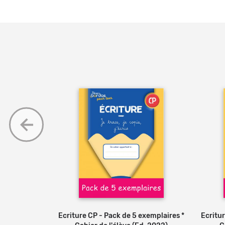
 Bordas pour
r
Ecriture CP - Pack de 5 exemplaires *
Ajouter au panier
Ecritur