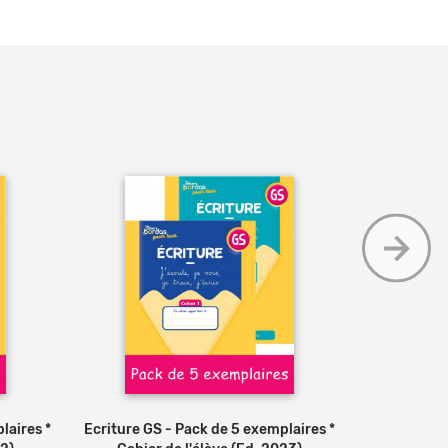
s
laires *
Ecriture GS - Pack de 5 exemplaires *
Ajouter au panier
Ecritu