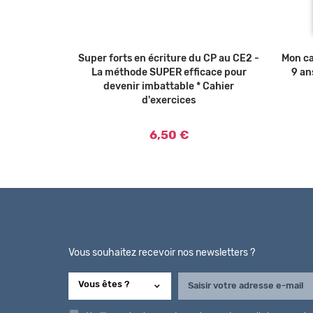
es lettres
er au panier
Super forts en écriture du CP au CE2 -
Ajouter au panier
Mon ca
ternelle PS-
La méthode SUPER efficace pour
9 an
parascolaire
devenir imbattable * Cahier
d'exercices
6,50 €
Vous souhaitez recevoir nos newsletters ?