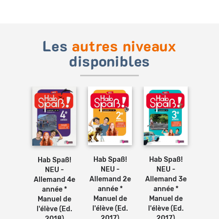
Les
autres niveaux
disponibles
Ajouter
Ajouter
Ajouter
Ajouter
au
au
au
au
panier
panier
panier
panier
Spaß!
Hab
Hab Spaß!
Hab Spaß!
Hab Spaß!
U -
N
NEU -
NEU -
NEU -
mand
All
Allemand 2e
Allemand 3e
Allemand 4e
e 4 *
Cyc
année *
année *
année *
el de
Man
Manuel de
Manuel de
Manuel de
e (Ed.
l'élè
l'élève (Ed.
l'élève (Ed.
l'élève (Ed.
16)
2
2017)
2017)
2018)