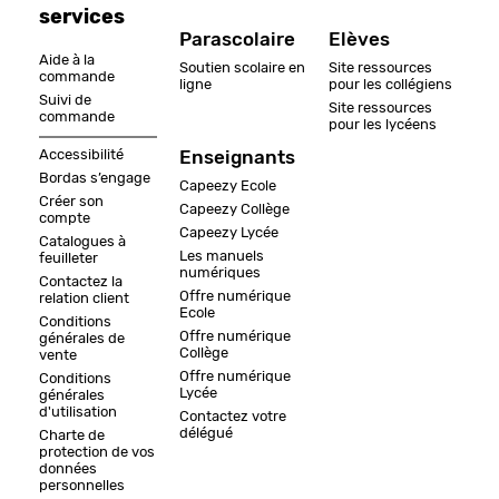
services
Parascolaire
Elèves
Aide à la
Soutien scolaire en
Site ressources
commande
ligne
pour les collégiens
Suivi de
Site ressources
commande
pour les lycéens
Accessibilité
Enseignants
Bordas s’engage
Capeezy Ecole
Créer son
Capeezy Collège
compte
Capeezy Lycée
Catalogues à
Les manuels
feuilleter
numériques
Contactez la
Offre numérique
relation client
Ecole
Conditions
Offre numérique
générales de
Collège
vente
Offre numérique
Conditions
Lycée
générales
d'utilisation
Contactez votre
délégué
Charte de
protection de vos
données
personnelles