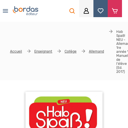
0
Aller au contenu principal
Je me connecte
Hab
Spaß!
Identifiant
*
NEU -
Allema
1re
Accueil
Enseignant
Collège
Allemand
année 
Manuel
de
l'élève
Mot de passe
*
(Ed.
2017)
Se souvenir de moi
Mot de passe ou identifiant oublié