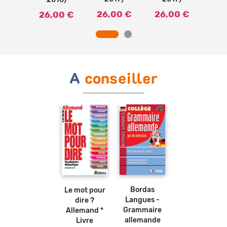
00 €
40,
26,00 €
26,00 €
26,00 €
A
conseiller
Ajouter
Ajouter
au
au
panier
panier
Bordas
Le mot pour
Langues -
dire ?
Grammaire
Allemand *
allemande
Livre