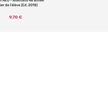
! NEU - Allemand 4e année *
Ajouter au panier
er de l'élève (Ed. 2018)
9,70 €