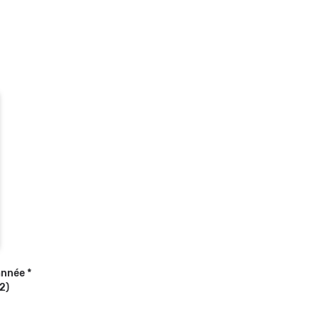
année *
2)