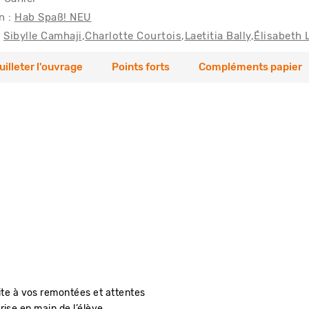
n :
Hab Spaß! NEU
Sibylle Camhaji
Charlotte Courtois
Laetitia Bally
Élisabeth 
uilleter l'ouvrage
Points forts
Compléments papier
uite à vos remontées et attentes