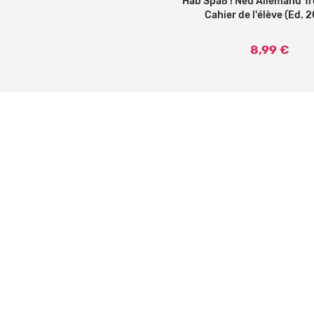
Hab Spaß ! Neu Allemand 1r
Ajouter au panier
Cahier de l'élève (Ed. 
8,99 €