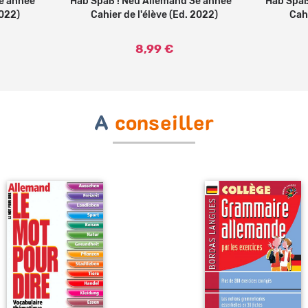
e année *
Hab Spaß ! Neu Allemand 3e année *
Ajouter au panier
Hab Spaß
2022)
Cahier de l'élève (Ed. 2022)
Cahi
8,99 €
A
conseiller