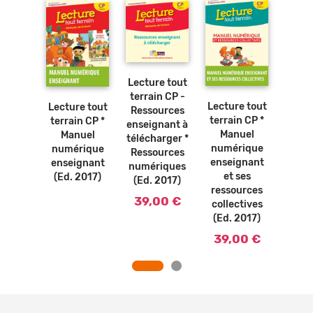
Ajouter
au
panier
Ajouter
au
Lecture tout
panier
terrain CP -
e tout
Lectu
Lecture tout
Lecture tout
Ressources
n CP *
terra
terrain CP *
terrain CP *
enseignant à
uel
Ma
Manuel
Manuel
télécharger *
rique
num
numérique
numérique
Ressources
 (Ed.
élèv
enseignant
enseignant
numériques
17)
2
et ses
(Ed. 2017)
(Ed. 2017)
ressources
0 €
5,
39,00 €
collectives
(Ed. 2017)
39,00 €