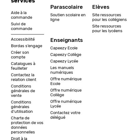
services
Parascolaire
Elèves
Aide à la
Soutien scolaire en
Site ressources
commande
ligne
pour les collégiens
Suivi de
Site ressources
commande
pour les lycéens
Accessibilité
Enseignants
Bordas s’engage
Capeezy Ecole
Créer son
Capeezy Collège
compte
Capeezy Lycée
Catalogues à
Les manuels
feuilleter
numériques
Contactez la
Offre numérique
relation client
Ecole
Conditions
Offre numérique
générales de
Collège
vente
Offre numérique
Conditions
Lycée
générales
d'utilisation
Contactez votre
délégué
Charte de
protection de vos
données
personnelles
Droit à la