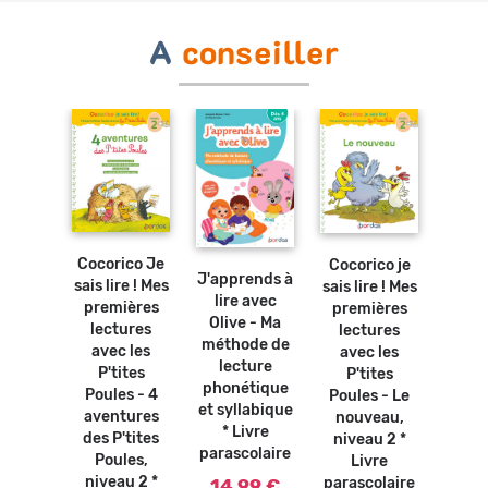
A
conseiller
Ajouter
Ajouter
au
au
Ajouter
panier
panier
au
Ajouter
panier
au
Cocorico Je
Cocorico je
Coco
panier
J'apprends à
sais lire ! Mes
sais lire ! Mes
sais l
osters
lire avec
premières
premières
pre
bles -
Olive - Ma
lectures
lectures
lec
abet *
méthode de
avec les
avec les
ave
vre
lecture
P'tites
P'tites
P'
olaire
phonétique
Poules - 4
Poules - Le
Poule
et syllabique
0 €
aventures
nouveau,
P'
* Livre
des P'tites
niveau 2 *
Poule
parascolaire
Poules,
Livre
a
niveau 2 *
parascolaire
mas
14,99 €