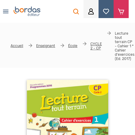
0
Aller au contenu principal
Je me connecte
Lecture
tout
Identifiant
*
terrain CP
CYCLE
Accueil
Enseignant
École
- Cahier 1 *
2 - CP
Cahier
d'exercices
(Ed. 2017)
Mot de passe
*
Se souvenir de moi
Mot de passe ou identifiant oublié