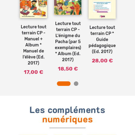
Ajouter
Ajouter
Ajouter
Ajouter
au
au
au
au
panier
panier
panier
panier
Lecture tout
Lecture tout
e tout
Lecture tout
Lectu
terrain CP -
terrain CP -
n CP -
terrain CP *
terra
L'énigme du
Manuel +
r 2 *
Guide
Cahi
Pacha (par 5
Album *
ier
pédagogique
Ca
exemplaires)
Manuel de
rcices
(Ed. 2017)
d'ex
* Album (Ed.
l'élève (Ed.
2017)
(Ed.
2017)
28,00 €
2017)
0 €
7,
18,50 €
17,00 €
Les compléments
numériques