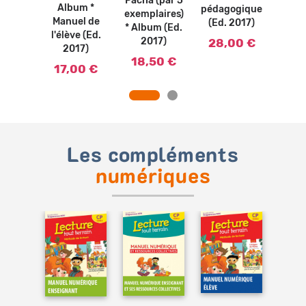
Pacha (par 5
Album *
ier
pédagogique
Ca
exemplaires)
Manuel de
rcices
(Ed. 2017)
d'ex
* Album (Ed.
l'élève (Ed.
2017)
(Ed.
2017)
28,00 €
2017)
0 €
7,
18,50 €
17,00 €
Les compléments
numériques
Ajouter
au
panier