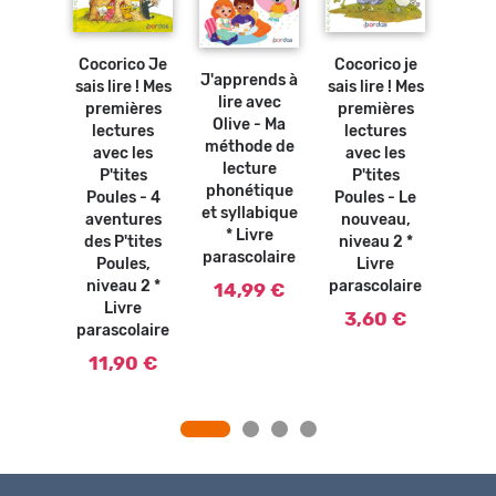
Ajouter
Ajouter
au
au
Ajouter
panier
panier
au
Ajouter
panier
au
Cocorico Je
Cocorico je
Coco
panier
J'apprends à
sais lire ! Mes
sais lire ! Mes
sais l
osters
lire avec
premières
premières
pre
bles -
Olive - Ma
lectures
lectures
lec
abet *
méthode de
avec les
avec les
ave
vre
lecture
P'tites
P'tites
P'
olaire
phonétique
Poules - 4
Poules - Le
Poule
et syllabique
0 €
aventures
nouveau,
P'
* Livre
des P'tites
niveau 2 *
Poule
parascolaire
Poules,
Livre
a
niveau 2 *
parascolaire
mas
14,99 €
Livre
nive
3,60 €
parascolaire
L
paras
11,90 €
3,