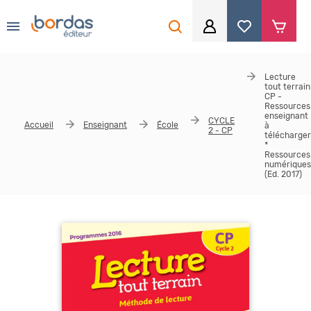
0
Aller au contenu principal
Je me connecte
Lecture
tout terrain
Identifiant
*
CP -
Ressources
enseignant
CYCLE
Accueil
Enseignant
École
à
2 - CP
télécharger
*
Ressources
Mot de passe
*
numériques
(Ed. 2017)
Se souvenir de moi
Mot de passe ou identifiant oublié