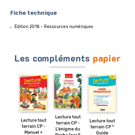
Fiche technique
Édition 2018 - Ressources numériques
Les compléments
papier
Ajouter
Ajouter
Ajouter
Ajouter
au
au
au
au
panier
panier
panier
panier
Lecture tout
Lecture tout
e tout
Lecture tout
Lectu
terrain CP -
terrain CP -
n CP -
terrain CP *
terra
L'énigme du
Manuel +
r 1 *
Guide
Cahi