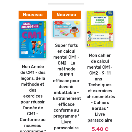
Nouveau
Nouveau
Ajouter
au
panier
Ajouter
Super forts
au
Ajouter
panier
en calcul
au
Ajouter
Mon cahier
Mon 
panier
mental CM1 -
au
de calcul
panier
osters
CM2 - La
Mon Année
mental CM1-
pro
bles -
méthode
de CM1 - des
CM2 - 9-11
de 
ables
SUPER
leçons, de la
ans -
CM1 
tion *
efficace pour
méthode et
Techniques
ans 
vre
devenir
des
et exercices
co
olaire
imbattable -
exercices
chronométrés
avec
Entraînement
0 €
pour réussir
- Cahiers
exerc
efficace
l'année de
Bordas *
corr
conforme au
CM1 -
Livre
Ca
programme *
Conforme au
parascolaire
Bor
Livre
nouveau
L
parascolaire
5,40 €
programme *