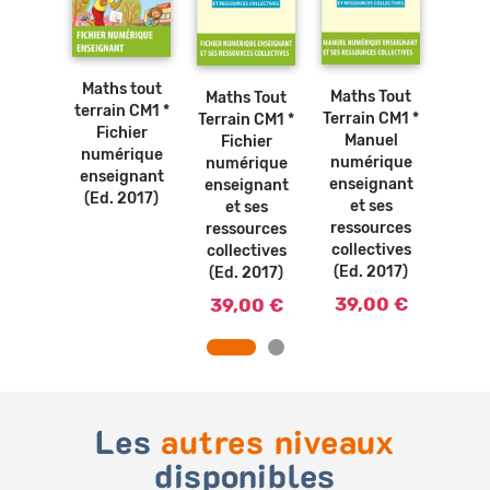
Ajouter
au
panier
 Tout
Maths tout
Math
Maths Tout
Maths Tout
n CM1 *
terrain CM1 *
Terra
Terrain CM1 *
Terrain CM1 *
uel
Fichier
Ma
Manuel
Fichier
rique
numérique
num
numérique
numérique
 (Ed.
enseignant
élèv
enseignant
enseignant
17)
(Ed. 2017)
2
et ses
et ses
ressources
ressources
0 €
5,
collectives
collectives
(Ed. 2017)
(Ed. 2017)
39,00 €
39,00 €
Les
autres niveaux
disponibles