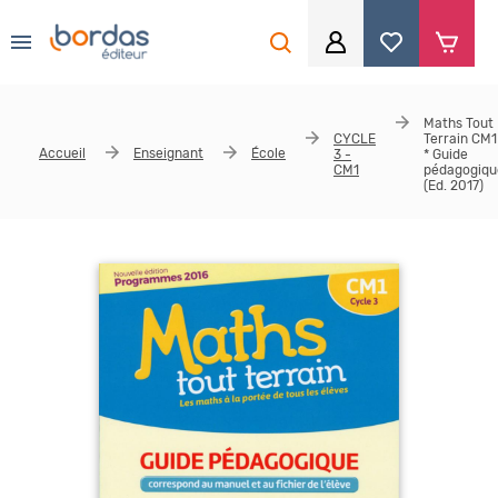
0
Aller au contenu principal
Je me connecte
Maths Tout
CYCLE
Terrain CM1
Accueil
Identifiant
*
Enseignant
École
3 -
* Guide
CM1
pédagogiqu
(Ed. 2017)
Mot de passe
*
Se souvenir de moi
Mot de passe ou identifiant oublié