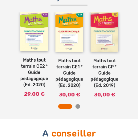
Ajouter
Ajouter
Ajouter
au
au
au
panier
panier
panier
 tout
Maths tout
Math
Maths tout
Maths tout
n CE2 *
terrain CE2 *
terra
terrain CP *
terrain CE1 *
ide
Guide
G
Guide
Guide
ogique
pédagogique
péda
pédagogique
pédagogique
2013)
(Ed. 2020)
(Ed.
(Ed. 2019)
(Ed. 2020)
50 €
29,00 €
29
30,00 €
30,00 €
A
conseiller