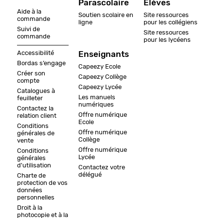
Parascolaire
Elèves
Aide à la
Soutien scolaire en
Site ressources
commande
ligne
pour les collégiens
Suivi de
Site ressources
commande
pour les lycéens
Accessibilité
Enseignants
Bordas s’engage
Capeezy Ecole
Créer son
Capeezy Collège
compte
Capeezy Lycée
Catalogues à
Les manuels
feuilleter
numériques
Contactez la
Offre numérique
relation client
Ecole
Conditions
Offre numérique
générales de
Collège
vente
Offre numérique
Conditions
Lycée
générales
d'utilisation
Contactez votre
délégué
Charte de
protection de vos
données
personnelles
Droit à la
photocopie et à la