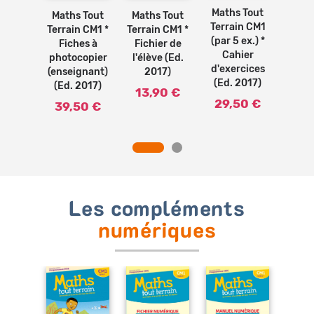
panier
panier
panier
Maths Tout
 Tout
Maths Tout
Maths Tout
Math
Terrain CM1
in CM1
Terrain CM1 *
Terrain CM1 *
Terr
(par 5 ex.) *
el +
Fiches à
Fichier de
Man
Cahier
er *
photocopier
l'élève (Ed.
Cah
d'exercices
el de
(enseignant)
2017)
Man
(Ed. 2017)
e (Ed.
(Ed. 2017)
l'élè
13,90 €
17)
2
29,50 €
39,50 €
50 €
19
Les compléments
numériques