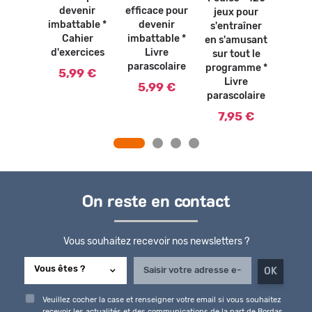
ren
bles de
devenir
efficace pour
jeux pour
CE1 
ication
imbattable *
devenir
s'entraîner
paras
ivre
Cahier
imbattable *
en s'amusant
olaire
5,
d'exercices
Livre
sur tout le
0 €
parascolaire
programme *
5,99 €
Livre
5,99 €
parascolaire
7,95 €
On reste en contact
Vous souhaitez recevoir nos newsletters ?
Veuillez cocher la case et renseigner votre email si vous souhaitez
recevoir les actualités et des communications de la part de Bordas