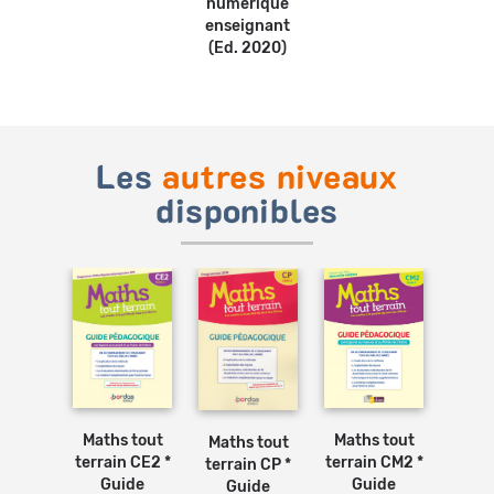
numérique
enseignant
(Ed. 2020)
Les
autres niveaux
disponibles
Ajouter
Ajouter
Ajouter
au
au
au
panier
panier
panier
 tout
Math
Maths tout
Maths tout
Maths tout
n CE2 *
Terra
terrain CE2 *
terrain CM2 *
terrain CP *
ide
G
Guide
Guide
Guide