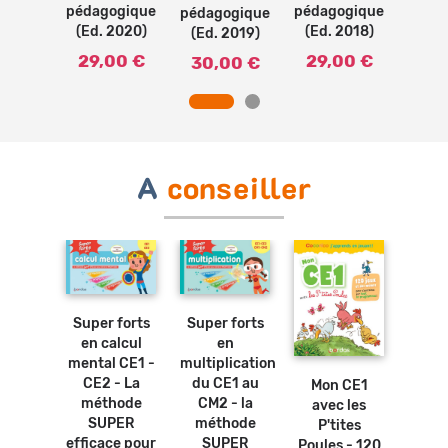
ogique
péda
pédagogique
pédagogique
pédagogique
2013)
(Ed.
(Ed. 2020)
(Ed. 2018)
(Ed. 2019)
50 €
29
29,00 €
29,00 €
30,00 €
A
conseiller
Ajouter
Ajouter
au
au
panier
panier
Super forts
Super forts
Ajouter
en calcul
en
au
mental CE1 -
multiplication
panier
Ajouter
au
CE2 - La
du CE1 au
Mon CE1
Mes
panier
méthode
CM2 - la
avec les
d'ét
osters
SUPER
méthode
P'tites
révis
bles -
efficace pour
SUPER
Poules - 120