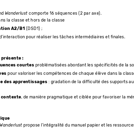
and
Wanderlust
comporte 16 séquences (2 par axe).
ns la classe et hors de la classe
ation A2/B1
(DSD1) ;
d'interaction pour réaliser les tâches intermédiaires et finales.
t
présente :
quences courtes
problématisées abordant les spécificités de la 
ives
pour valoriser les compétences de chaque élève dans la class
se des apprentissages
: gradation de la difficulté des supports a
n contexte
, de manière pragmatique et ciblée pour favoriser la mé
rique
Wanderlust
propose l'intégralité du manuel papier et les ressource