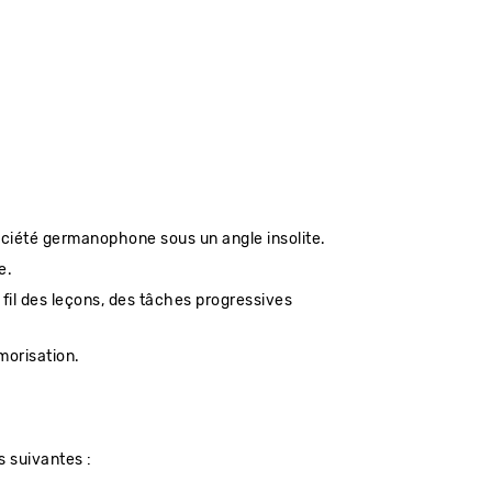
société germanophone sous un angle insolite.
e.
u fil des leçons, des tâches progressives
morisation.
s suivantes :