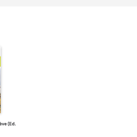
s
ève (Ed.