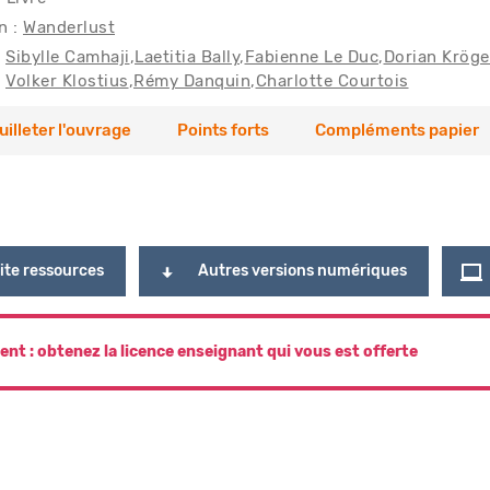
n :
Wanderlust
Sibylle Camhaji
Laetitia Bally
Fabienne Le Duc
Dorian Kröge
Volker Klostius
Rémy Danquin
Charlotte Courtois
uilleter l'ouvrage
Points forts
Compléments papier
ite ressources
Autres versions numériques
ent : obtenez la licence enseignant qui vous est offerte