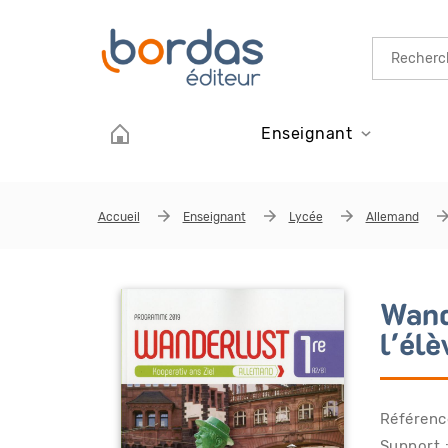
Aller au contenu principal
Enseignant
Accueil
Enseignant
Lycée
Allemand
Wand
l'élè
Référenc
Support :