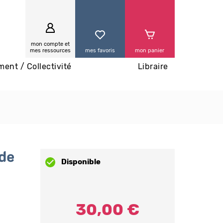
0
mon compte et
mes ressources
mes favoris
mon panier
ment / Collectivité
Libraire
de
Disponible
30,00 €