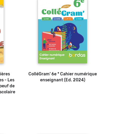
mières
ColléGram' 6e * Cahier numérique
es - Les
enseignant (Ed. 2024)
 oeuf de
scolaire