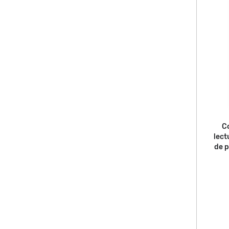
Co
lect
de p