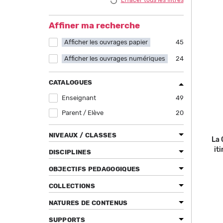
Effacer tous les filtres
Affiner ma recherche
Afficher les ouvrages papier
Apply Afficher les ouvrages papier filter
45
Afficher les ouvrages numériques
Apply Afficher les ouvrages numériques
24
filter
CATALOGUES
Enseignant
Apply Enseignant filter
49
Parent / Elève
Apply Parent / Elève filter
20
NIVEAUX / CLASSES
La 
it
DISCIPLINES
OBJECTIFS PEDAGOGIQUES
COLLECTIONS
NATURES DE CONTENUS
SUPPORTS