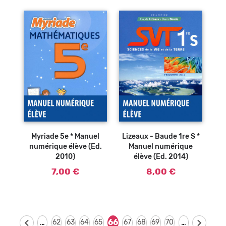
Myriade 5e * Manuel
Lizeaux - Baude 1re S *
numérique élève (Ed.
Manuel numérique
2010)
élève (Ed. 2014)
7,00 €
8,00 €
…
…
66
62
63
64
65
67
68
69
70