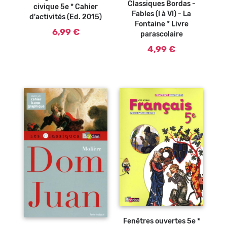
Classiques Bordas -
civique 5e * Cahier
Fables (I à VI) - La
d'activités (Ed. 2015)
Fontaine * Livre
6,99 €
parascolaire
4,99 €
Ajouter au
panier
Ajouter au
Fenêtres ouvertes 5e *
panier