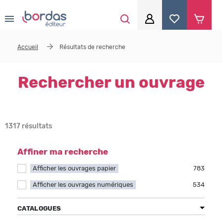
0
Aller au contenu principal
Accueil
Résultats de recherche
Je me connecte
Identifiant
*
Rechercher un ouvrage
Mot de passe
*
1317 résultats
Affiner ma recherche
Se souvenir de moi
Afficher les ouvrages papier
Apply Afficher les ouvrages papier filter
783
Afficher les ouvrages numériques
Apply Afficher les ouvrages numériques filter
534
Mot de passe ou identifiant oublié
CATALOGUES