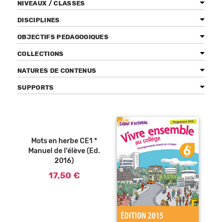
NIVEAUX / CLASSES
DISCIPLINES
OBJECTIFS PEDAGOGIQUES
Bénéficiez de tarifs préférentiels
COLLECTIONS
Téléchargez des ressources gratuites
NATURES DE CONTENUS
Recevez des informations sur nos nouveautés
SUPPORTS
Pages
Ajouter au
panier
Mots en herbe CE1 *
Manuel de l'élève (Ed.
2016)
17,50 €